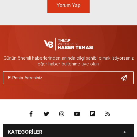
Yorum Yap
Günün önemli haberlerinden anında bilgi sahibi olmak istiyorsanız
eğer haber bültenine üye olun.
KATEGORİLER