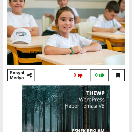
Sosyal
0
0
Medya