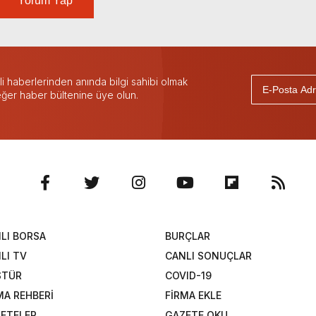
Yorum Yap
 haberlerinden anında bilgi sahibi olmak
 eğer haber bültenine üye olun.
LI BORSA
BURÇLAR
LI TV
CANLI SONUÇLAR
STÜR
COVID-19
MA REHBERİ
FİRMA EKLE
ETELER
GAZETE OKU