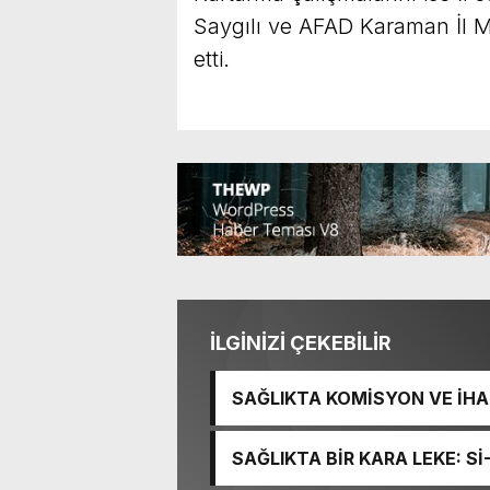
Saygılı ve AFAD Karaman İl 
etti.
İLGİNİZİ ÇEKEBİLİR
SAĞLIKTA KOMİSYON VE İHAN
İŞİTME MERKEZİ’NİN SGK V
SAĞLIKTA BİR KARA LEKE: S
TACİRLİĞİ