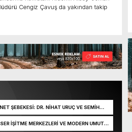
Müdürü Cengiz Çavuş da yakından takip
ET ŞEBEKESİ: DR. NİHAT URUÇ VE SEMİH
URGUNU!
İ-SER İŞİTME MERKEZLERİ VE MODERN UMUT