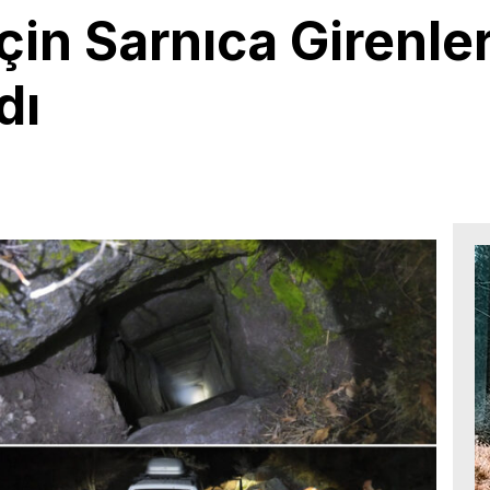
İçin Sarnıca Girenle
dı