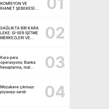
01
KOMİSYON VE
İHANET ŞEBEKESİ:
DR. NİHAT URUÇ VE
SEMİH İŞİTME
MERKEZİ’NİN SGK
02
VURGUNU!
SAĞLIKTA BİR KARA
LEKE: Sİ-SER İŞİTME
MERKEZLERİ VE
MODERN UMUT
TACİRLİĞİ
03
Kara para
operasyonu: Banka
hesaplarına, mal
varlıklarına el konuldu
04
Müzakere çıkmazı
piyasayı sarstı