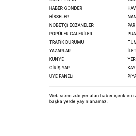
HABER GÖNDER
HAV
HİSSELER
NAM
NÖBETÇİ ECZANELER
PAR
POPÜLER GALERİLER
PU
TRAFİK DURUMU
TÜM
YAZARLAR
İLE
KÜNYE
YER
GİRİŞ YAP
KAY
ÜYE PANELİ
PİY
Web sitemizde yer alan haber içerikleri 
başka yerde yayınlanamaz.