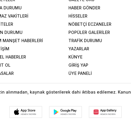
A DURUMU
HABER GÖNDER
AZ VAKİTLERİ
HİSSELER
İTELER
NÖBETÇİ ECZANELER
AN DURUMU
POPÜLER GALERİLER
 MANŞET HABERLERİ
TRAFİK DURUMU
TİŞİM
YAZARLAR
EL HABERLER
KÜNYE
IT OL
GİRİŞ YAP
ASALAR
ÜYE PANELİ
izin alınmadan, kaynak gösterilerek dahi iktibas edilemez. Kanun