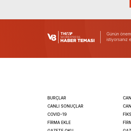
Günün önemli
istiyorsanız
BURÇLAR
CAN
CANLI SONUÇLAR
CAN
COVID-19
FİK
FİRMA EKLE
FİR
GAZETE OKU
GAZ