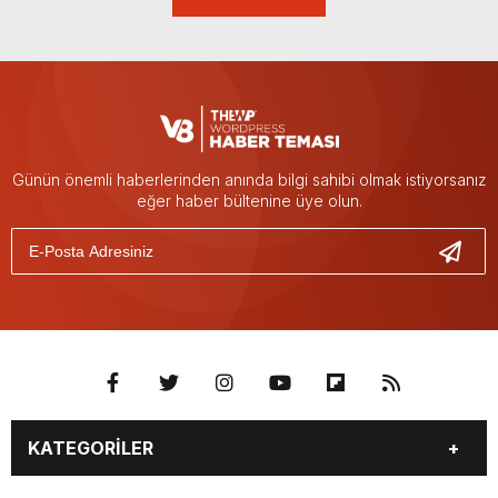
Günün önemli haberlerinden anında bilgi sahibi olmak istiyorsanız
eğer haber bültenine üye olun.
KATEGORİLER