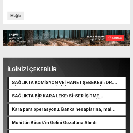
Muğla
İLGİNİZİ ÇEKEBİLİR
SAĞLIKTA KOMİSYON VE İHANET ŞEBEKESİ: DR.
NİHAT URUÇ VE SEMİH İŞİTME MERKEZİ’NİN SGK
VURGUNU!
SAĞLIKTA BİR KARA LEKE: Sİ-SER İŞİTME
MERKEZLERİ VE MODERN UMUT TACİRLİĞİ
Kara para operasyonu: Banka hesaplarına, mal
varlıklarına el konuldu
Muhittin Böcek’in Gelini Gözaltına Alındı