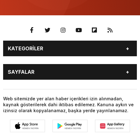
KATEGORİLER
BURÇLAR
CANLI BORSA
SAYFALAR
CANLI SONUÇLAR
CANLI TV
COVID-19
FİKSTÜR
BURÇLAR
CANLI BORSA
FİRMA EKLE
FİRMA REHBERİ
CANLI SONUÇLAR
CANLI TV
Web sitemizde yer alan haber içerikleri izin alınmadan,
GAZETE OKU
GAZETELER
kaynak gösterilerek dahi iktibas edilemez. Kanuna aykırı ve
COVID-19
FİKSTÜR
HABER GÖNDER
HAVA DURUMU
izinsiz olarak kopyalanamaz, başka yerde yayınlanamaz.
FİRMA EKLE
FİRMA REHBERİ
HİSSELER
NAMAZ VAKİTLERİ
GAZETE OKU
GAZETELER
NÖBETÇİ ECZANELER
PARİTELER
HABER GÖNDER
HAVA DURUMU
POPÜLER GALERİLER
PUAN DURUMU
HİSSELER
NAMAZ VAKİTLERİ