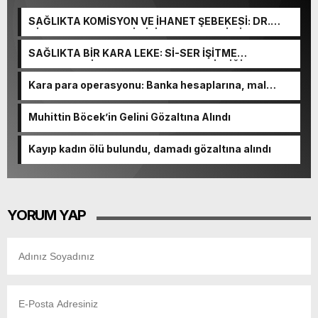
SAĞLIKTA KOMİSYON VE İHANET ŞEBEKESİ: DR.
NİHAT URUÇ VE SEMİH İŞİTME MERKEZİ’NİN SGK
VURGUNU!
SAĞLIKTA BİR KARA LEKE: Sİ-SER İŞİTME
MERKEZLERİ VE MODERN UMUT TACİRLİĞİ
Kara para operasyonu: Banka hesaplarına, mal
varlıklarına el konuldu
Muhittin Böcek’in Gelini Gözaltına Alındı
Kayıp kadın ölü bulundu, damadı gözaltına alındı
YORUM YAP