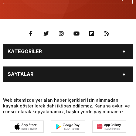
KATEGORİLER
BURÇLAR
CANLI BORSA
SAYFALAR
CANLI SONUÇLAR
CANLI TV
COVID-19
FİKSTÜR
BURÇLAR
CANLI BORSA
FİRMA EKLE
FİRMA REHBERİ
CANLI SONUÇLAR
CANLI TV
Web sitemizde yer alan haber içerikleri izin alınmadan,
GAZETE OKU
GAZETELER
kaynak gösterilerek dahi iktibas edilemez. Kanuna aykırı ve
COVID-19
FİKSTÜR
HABER GÖNDER
HAVA DURUMU
izinsiz olarak kopyalanamaz, başka yerde yayınlanamaz.
FİRMA EKLE
FİRMA REHBERİ
HİSSELER
NAMAZ VAKİTLERİ
GAZETE OKU
GAZETELER
NÖBETÇİ ECZANELER
PARİTELER
HABER GÖNDER
HAVA DURUMU
POPÜLER GALERİLER
PUAN DURUMU