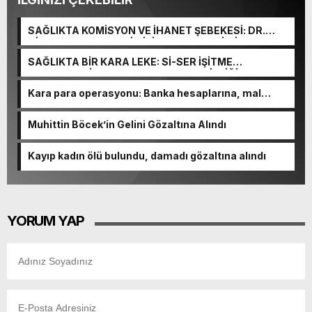
SAĞLIKTA KOMİSYON VE İHANET ŞEBEKESİ: DR.
NİHAT URUÇ VE SEMİH İŞİTME MERKEZİ’NİN SGK
VURGUNU!
SAĞLIKTA BİR KARA LEKE: Sİ-SER İŞİTME
MERKEZLERİ VE MODERN UMUT TACİRLİĞİ
Kara para operasyonu: Banka hesaplarına, mal
varlıklarına el konuldu
Muhittin Böcek’in Gelini Gözaltına Alındı
Kayıp kadın ölü bulundu, damadı gözaltına alındı
YORUM YAP