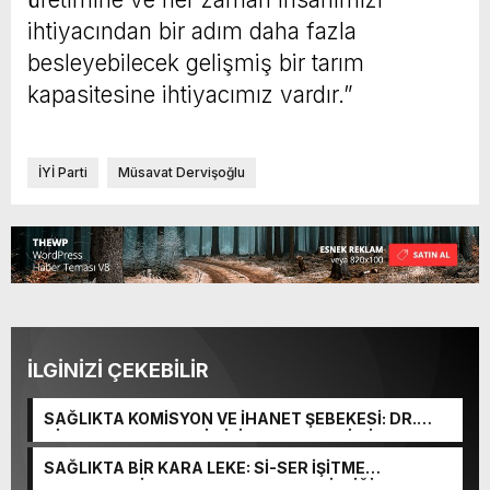
ihtiyacından bir adım daha fazla
besleyebilecek gelişmiş bir tarım
kapasitesine ihtiyacımız vardır.”
İYİ Parti
Müsavat Dervişoğlu
İLGİNİZİ ÇEKEBİLİR
SAĞLIKTA KOMİSYON VE İHANET ŞEBEKESİ: DR.
NİHAT URUÇ VE SEMİH İŞİTME MERKEZİ’NİN SGK
VURGUNU!
SAĞLIKTA BİR KARA LEKE: Sİ-SER İŞİTME
MERKEZLERİ VE MODERN UMUT TACİRLİĞİ