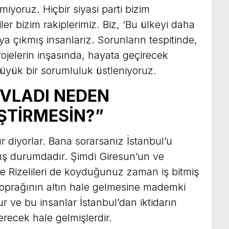
iyoruz. Hiçbir siyasi parti bizim
ler bizim rakiplerimiz. Biz, ‘Bu ülkeyi daha
taya çıkmış insanlarız. Sorunların tespitinde,
rojelerin inşasında, hayata geçirecek
yük bir sorumluluk üstleniyoruz.
EVLADI NEDEN
İŞTİRMESİN?”
ır diyorlar. Bana sorarsanız İstanbul’u
mış durumdadır. Şimdi Giresun’un ve
 Rizelileri de koyduğunuz zaman iş bitmiş
 toprağının altın hale gelmesine mademki
 ve bu insanlar İstanbul’dan iktidarın
erecek hale gelmişlerdir.