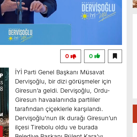
0
0
İYİ Parti Genel Başkanı Müsavat
Dervişoğlu, bir dizi görüşmeler için
Giresun’a geldi. Dervişoğlu, Ordu-
Giresun havaalanında partililer
tarafından çiçeklerle karşılandı.
Dervişoğlu’nun ilk durağı Giresun’un
ilçesi Tirebolu oldu ve burada
Belediye Başkanı Bülent Kara’yı