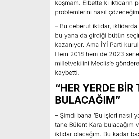
koşmam. Elbette ki iktidarın 
problemlerini nasıl çözeceğim
– Bu ceberut iktidar, iktidard
bu yana da girdiği bütün seç
kazanıyor. Ama İYİ Parti kuru
Hem 2018 hem de 2023 senesi
milletvekilini Meclis’e gönder
kaybetti.
“HER YERDE BİR
BULACAĞIM”
– Şimdi bana ‘Bu işleri nasıl 
tane Bülent Kara bulacağım v
iktidar olacağım. Bu kadar bas