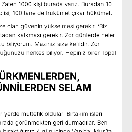
. Zaten 1000 kişi burada varız. Buradan 10
clisi, 100 tane de hükümet çıkar hükümet.
ze olan güvenin yükselmesi gerekir. ‘Biz
rtadan kalkması gerekir. Zor günlerde neler
biliyorum. Maziniz size kefildir. Zor
duğunuzu herkes biliyor. Hepiniz birer Topal
TÜRKMENLERDEN,
SÜNNİLERDEN SELAM
r yerde müttefik oldular. Birtakım işleri
 arada görünmekten geri durmadılar. Ben
bıraktığımız 4 gün içinde Van’da, Muş’ta,