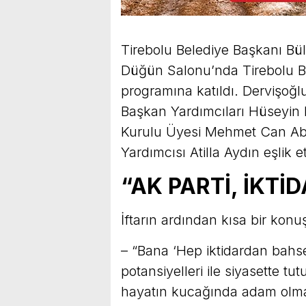
Tirebolu Belediye Başkanı Bül
Düğün Salonu’nda Tirebolu Be
programına katıldı. Dervişoğl
Başkan Yardımcıları Hüseyin 
Kurulu Üyesi Mehmet Can Abb
Yardımcısı Atilla Aydın eşlik et
“AK PARTİ, İKTİ
İftarın ardından kısa bir kon
– “Bana ‘Hep iktidardan bahs
potansiyelleri ile siyasette 
hayatın kucağında adam olma