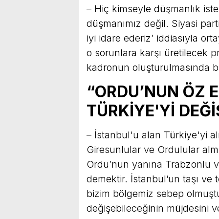
– Hiç kimseyle düşmanlık istem
düşmanımız değil. Siyasi parti
iyi idare ederiz’ iddiasıyla or
o sorunlara karşı üretilecek p
kadronun oluşturulmasında bü
“ORDU’NUN ÖZ 
TÜRKİYE'Yİ DEĞ
– İstanbul'u alan Türkiye'yi al
Giresunlular ve Ordulular al
Ordu’nun yanına Trabzonlu ve
demektir. İstanbul’un taşı ve
bizim bölgemiz sebep olmuştur
değişebileceğinin müjdesini v