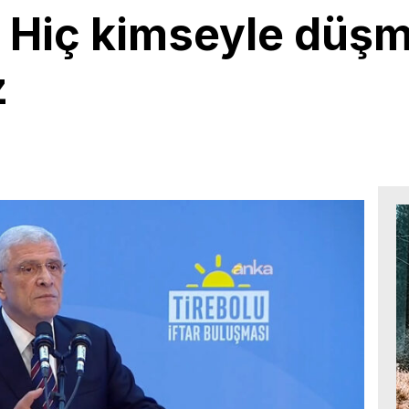
 Hiç kimseyle düşm
z