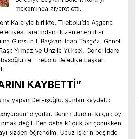
makamında ziyaret etti.
ent Kara’yla birlikte, Tirebolu’da Aşgana
lediyesi tarafından düzenlenen iftar
u’na Giresun İl Başkanı İnan Tasgöz, Genel
Raşit Yılmaz ve Ünzile Yüksel, Genel İdare
asoğlu ile Tirebolu Belediye Başkan
ti.
DARINI KAYBETTİ”
uşma yapan Dervişoğlu, şunları kaydetti:
ediyorsun’ diyorlar. Benim derdim küçük oy
tutunmak değil. Ben daha küçük bir çocukken
yı sizden öğrendim. Ucuz işlerin peşinde