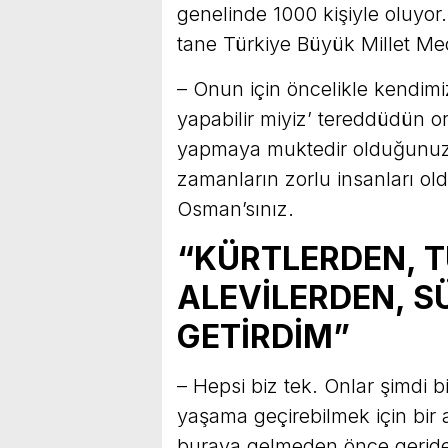
genelinde 1000 kişiyle oluyor
tane Türkiye Büyük Millet Me
– Onun için öncelikle kendimi
yapabilir miyiz’ tereddüdün o
yapmaya muktedir olduğunuzu 
zamanların zorlu insanları ol
Osman’sınız.
“KÜRTLERDEN, 
ALEVİLERDEN, 
GETİRDİM”
– Hepsi biz tek. Onlar şimdi bi
yaşama geçirebilmek için bir
buraya gelmeden önce geride 