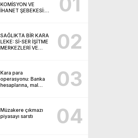
01
KOMİSYON VE
İHANET ŞEBEKESİ:
DR. NİHAT URUÇ VE
SEMİH İŞİTME
MERKEZİ’NİN SGK
02
VURGUNU!
SAĞLIKTA BİR KARA
LEKE: Sİ-SER İŞİTME
MERKEZLERİ VE
MODERN UMUT
TACİRLİĞİ
03
Kara para
operasyonu: Banka
hesaplarına, mal
varlıklarına el konuldu
04
Müzakere çıkmazı
piyasayı sarstı