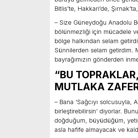
Bitlis’te, Hakkari’de, Şırnak’
– Size Güneydoğu Anadolu Böl
bölünmezliği için mücadele v
bölge halkından selam getird
Sünnilerden selam getirdim. 
bayrağımızın gönderden inme
“BU TOPRAKLAR,
MUTLAKA ZAFER
– Bana ‘Sağcıyı solcusuyla, Al
birleştirebilirsin’ diyorlar. 
doğduğum, büyüdüğüm, yetişt
asla hafife almayacak ve kald