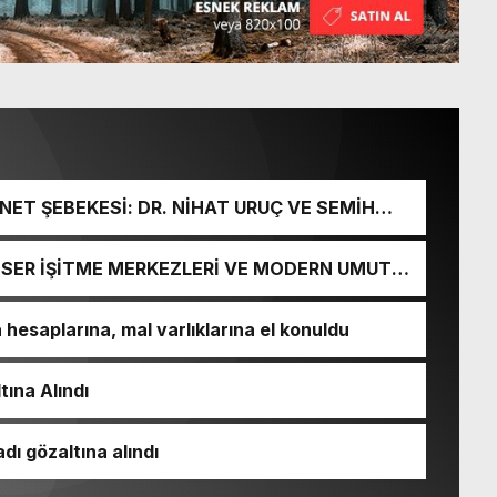
ET ŞEBEKESİ: DR. NİHAT URUÇ VE SEMİH
URGUNU!
İ-SER İŞİTME MERKEZLERİ VE MODERN UMUT
esaplarına, mal varlıklarına el konuldu
tına Alındı
dı gözaltına alındı