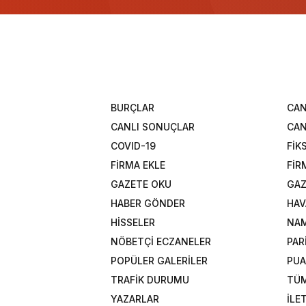
BURÇLAR
CAN
CANLI SONUÇLAR
CAN
COVID-19
FİK
FİRMA EKLE
FİR
GAZETE OKU
GAZ
HABER GÖNDER
HAV
HİSSELER
NAM
NÖBETÇİ ECZANELER
PAR
POPÜLER GALERİLER
PU
TRAFİK DURUMU
TÜM
YAZARLAR
İLE