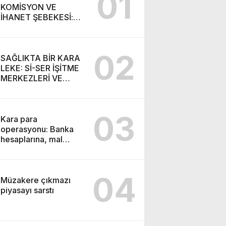
01
KOMİSYON VE
İHANET ŞEBEKESİ:
DR. NİHAT URUÇ VE
SEMİH İŞİTME
MERKEZİ’NİN SGK
02
VURGUNU!
SAĞLIKTA BİR KARA
LEKE: Sİ-SER İŞİTME
MERKEZLERİ VE
MODERN UMUT
TACİRLİĞİ
03
Kara para
operasyonu: Banka
hesaplarına, mal
varlıklarına el konuldu
04
Müzakere çıkmazı
piyasayı sarstı