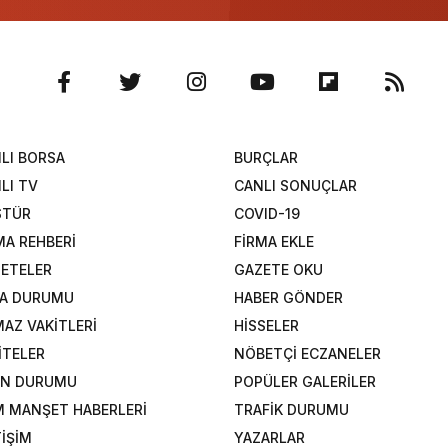
LI BORSA
BURÇLAR
LI TV
CANLI SONUÇLAR
STÜR
COVID-19
MA REHBERİ
FİRMA EKLE
ETELER
GAZETE OKU
A DURUMU
HABER GÖNDER
AZ VAKİTLERİ
HİSSELER
İTELER
NÖBETÇİ ECZANELER
AN DURUMU
POPÜLER GALERİLER
 MANŞET HABERLERİ
TRAFİK DURUMU
TİŞİM
YAZARLAR