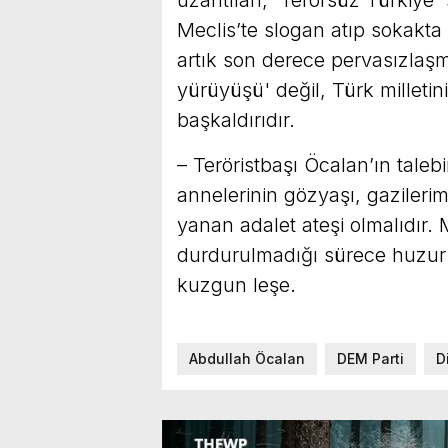
uzantıları; 'Terörsüz Türkiye'
Meclis’te slogan atıp sokakt
artık son derece pervasızlaşmı
yürüyüşü' değil, Türk milletin
başkaldırıdır.
– Teröristbaşı Öcalan’ın taleb
annelerinin gözyaşı, gazilerim
yanan adalet ateşi olmalıdır. 
durdurulmadığı sürece huzur 
kuzgun leşe.
Abdullah Öcalan
DEM Parti
D