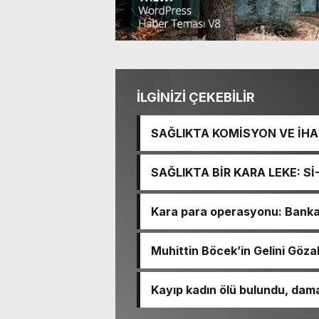
İLGİNİZİ ÇEKEBİLİR
SAĞLIKTA KOMİSYON VE İHAN
İŞİTME MERKEZİ’NİN SGK V
SAĞLIKTA BİR KARA LEKE: S
TACİRLİĞİ
Kara para operasyonu: Banka h
Muhittin Böcek’in Gelini Gözal
Kayıp kadın ölü bulundu, dama