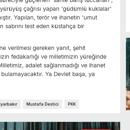
 süreciyle güçlenen 'sahte barış tüccarları';
a yürüyüş çağrısı yapan 'güdümlü kuklalar'
ştır. Yapılan, terör ve ihanetin 'umut
in sabrını test eden küstahça bir
ine verilmesi gereken yanıt, şehit
izin fedakarlığı ve milletimizin yüreğinde
Milletimiz, adalet sağlanmadığı ve ihanet
bulamayacaktır. Ya Devlet başa, ya
iyarbakır
Mustafa Destici
PKK