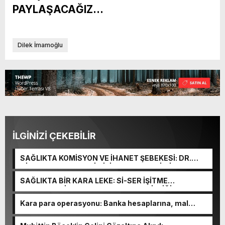
PAYLAŞACAĞIZ…
Dilek İmamoğlu
İLGİNİZİ ÇEKEBİLİR
SAĞLIKTA KOMİSYON VE İHANET ŞEBEKESİ: DR.
NİHAT URUÇ VE SEMİH İŞİTME MERKEZİ’NİN SGK
VURGUNU!
SAĞLIKTA BİR KARA LEKE: Sİ-SER İŞİTME
MERKEZLERİ VE MODERN UMUT TACİRLİĞİ
Kara para operasyonu: Banka hesaplarına, mal
varlıklarına el konuldu