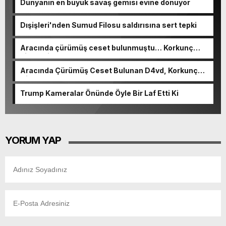
Dünyanın en büyük savaş gemisi evine dönüyor
Dışişleri'nden Sumud Filosu saldırısına sert tepki
Aracında çürümüş ceset bulunmuştu… Korkunç
cinayetin detayları ortaya çıktı
Aracında Çürümüş Ceset Bulunan D4vd, Korkunç
Cinayetle Yargılanıyor
Trump Kameralar Önünde Öyle Bir Laf Etti Ki
YORUM YAP