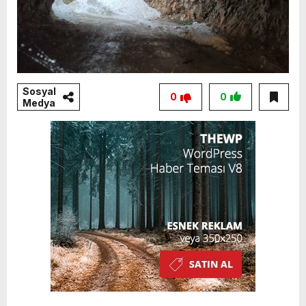
Sosyal
0
0
Medya