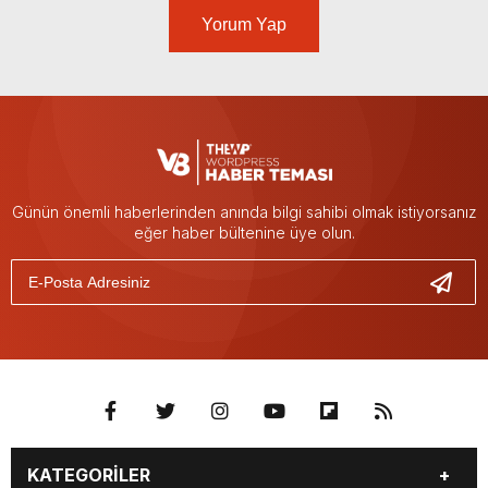
Yorum Yap
Günün önemli haberlerinden anında bilgi sahibi olmak istiyorsanız
eğer haber bültenine üye olun.
KATEGORİLER