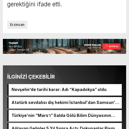
gerektiğini ifade etti.
Erzincan
İLGİNİZİ ÇEKEBİLİR
Nevşehir’de tarihi karar: Adı “Kapadokya” oldu
Atatürk sevdalısı diş hekimi İstanbul'dan Samsun'a
koşuyor
Türkiye'nin “Mars’ı” Salda Gölü Bilim Dünyasının
Radarında
Ağlayan Gelinler 5 Yıl Sonra Açtı: Dokunanlar Pişman