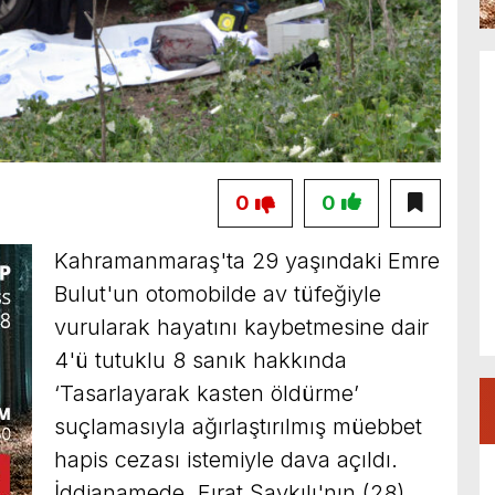
0
0
Kahramanmaraş'ta 29 yaşındaki Emre
Bulut'un otomobilde av tüfeğiyle
vurularak hayatını kaybetmesine dair
4'ü tutuklu 8 sanık hakkında
‘Tasarlayarak kasten öldürme’
suçlamasıyla ağırlaştırılmış müebbet
hapis cezası istemiyle dava açıldı.
İddianamede, Fırat Şavkılı'nın (28),