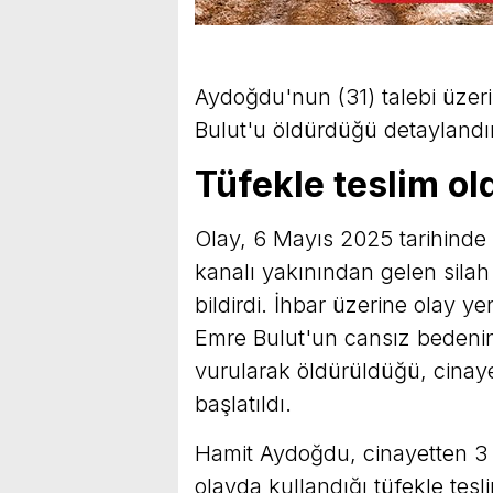
Aydoğdu'nun (31) talebi üze
Bulut'u öldürdüğü detaylandır
Tüfekle teslim ol
Olay, 6 Mayıs 2025 tarihinde 
kanalı yakınından gelen silah
bildirdi. İhbar üzerine olay y
Emre Bulut'un cansız bedenin
vurularak öldürüldüğü, cinaye
başlatıldı.
Hamit Aydoğdu, cinayetten 3
olayda kullandığı tüfekle tes