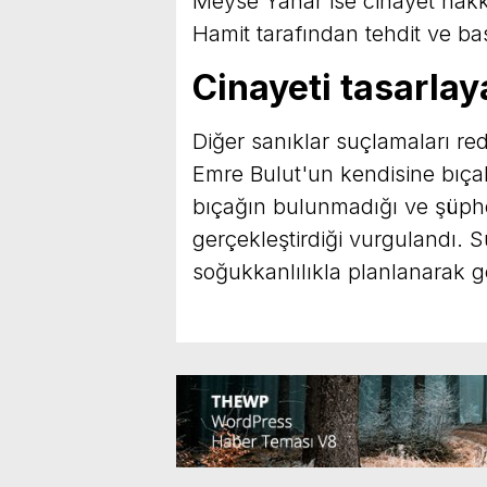
Meyse Yanar ise cinayet hakkı
Hamit tarafından tehdit ve bas
Cinayeti tasarlay
Diğer sanıklar suçlamaları r
Emre Bulut'un kendisine bıçak
bıçağın bulunmadığı ve şüpheli
gerçekleştirdiği vurgulandı. S
soğukkanlılıkla planlanarak ge