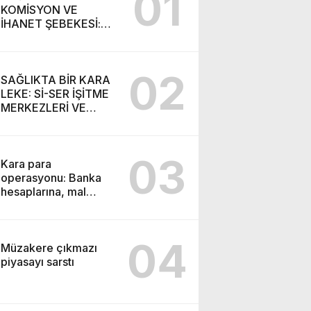
01
KOMİSYON VE
İHANET ŞEBEKESİ:
DR. NİHAT URUÇ VE
SEMİH İŞİTME
MERKEZİ’NİN SGK
02
VURGUNU!
SAĞLIKTA BİR KARA
LEKE: Sİ-SER İŞİTME
MERKEZLERİ VE
MODERN UMUT
TACİRLİĞİ
03
Kara para
operasyonu: Banka
hesaplarına, mal
varlıklarına el konuldu
04
Müzakere çıkmazı
piyasayı sarstı