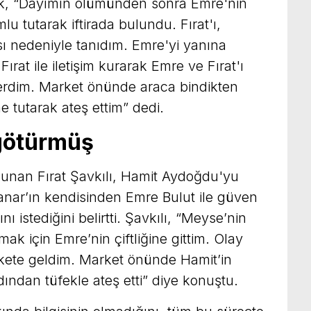
rek, “Dayımın ölümünden sonra Emre'nin
u tutarak iftirada bulundu. Fırat'ı,
ı nedeniyle tanıdım. Emre'yi yanına
ırat ile iletişim kurarak Emre ve Fırat'ı
erdim. Market önünde araca bindikten
e tutarak ateş ettim” dedi.
götürmüş
lunan Fırat Şavkılı, Hamit Aydoğdu'yu
nar’ın kendisinden Emre Bulut ile güven
 istediğini belirtti. Şavkılı, “Meyse’nin
ak için Emre’nin çiftliğine gittim. Olay
rkete geldim. Market önünde Hamit’in
ndan tüfekle ateş etti” diye konuştu.