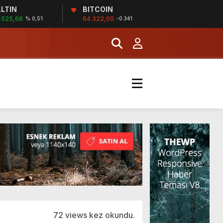
LTIN
BITCOIN
İĞİ
.525,66
64.322,00
% 0,51
-0.341
şladı
MERKEZİ’NİN SGK
72 views kez okundu.