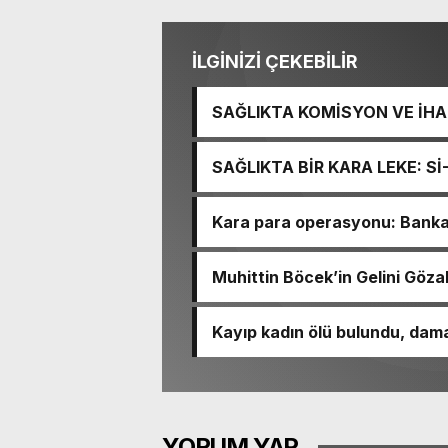
İLGİNİZİ ÇEKEBİLİR
SAĞLIKTA KOMİSYON VE İHAN
İŞİTME MERKEZİ’NİN SGK V
SAĞLIKTA BİR KARA LEKE: S
TACİRLİĞİ
Kara para operasyonu: Banka h
Muhittin Böcek’in Gelini Gözal
Kayıp kadın ölü bulundu, dama
YORUM YAP