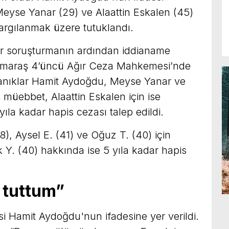
Meyse Yanar (29) ve Alaattin Eskalen (45)
yargılanmak üzere tutuklandı.
bir soruşturmanın ardından iddianame
nmaraş 4’üncü Ağır Ceza Mahkemesi’nde
sanıklar Hamit Aydoğdu, Meyse Yanar ve
mış müebbet, Alaattin Eskalen için ise
yıla kadar hapis cezası talep edildi.
), Aysel E. (41) ve Oğuz T. (40) için
k Y. (40) hakkında ise 5 yıla kadar hapis
 tuttum”
i Hamit Aydoğdu'nun ifadesine yer verildi.