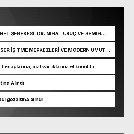
ET ŞEBEKESİ: DR. NİHAT URUÇ VE SEMİH
URGUNU!
İ-SER İŞİTME MERKEZLERİ VE MODERN UMUT
esaplarına, mal varlıklarına el konuldu
tına Alındı
dı gözaltına alındı