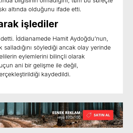
nda bilgisinin olmadığını, tüm bu süreçte
kı altında olduğunu ifade etti.
arak işlediler
eddetti. İddianamede Hamit Aydoğdu’nun,
 salladığını söylediği ancak olay yerinde
lerin eylemlerini bilinçli olarak
uçun ani bir gelişme ile değil,
rçekleştirildiği kaydedildi.