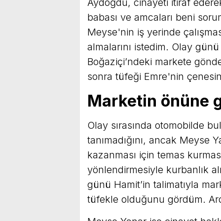
Aydoğdu, cinayeti itiraf ede
babası ve amcaları beni soruml
Meyse'nin iş yerinde çalışmas
almalarını istedim. Olay günü F
Boğaziçi’ndeki markete gönd
sonra tüfeği Emre'nin çenesin
Marketin önüne 
Olay sırasında otomobilde bu
tanımadığını, ancak Meyse Ya
kazanması için temas kurmasını
yönlendirmesiyle kurbanlık alm
günü Hamit’in talimatıyla ma
tüfekle olduğunu gördüm. Ardı