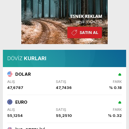
DÖVİZ
KURLARI
DOLAR
ALIŞ
SATIŞ
FARK
47,6787
47,7436
% 0.18
EURO
ALIŞ
SATIŞ
FARK
55,1254
55,2510
% 0.32