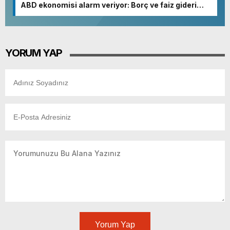
ABD ekonomisi alarm veriyor: Borç ve faiz gideri
patladı
YORUM YAP
Yorum Yap