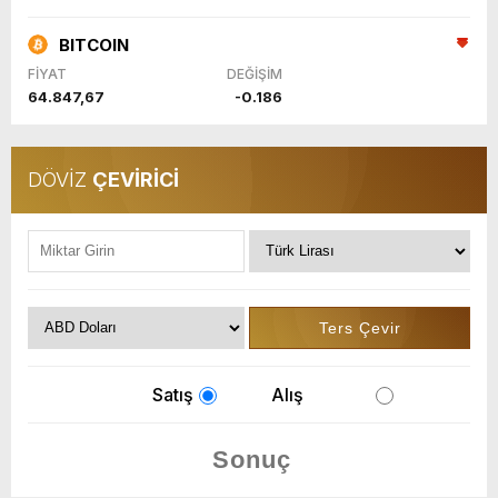
BITCOIN
FİYAT
DEĞİŞİM
64.847,67
-0.186
DÖVİZ
ÇEVİRİCİ
Satış
Alış