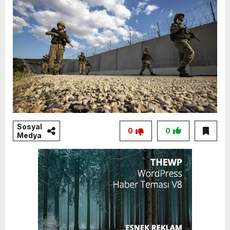
Sosyal
0
0
Medya