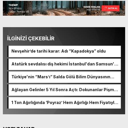
İLGİNİZİ ÇEKEBİLİR
Nevşehir’de tarihi karar: Adı “Kapadokya” oldu
Atatürk sevdalısı diş hekimi İstanbul'dan Samsun'a
koşuyor
Türkiye'nin “Mars’ı” Salda Gölü Bilim Dünyasının
Radarında
Ağlayan Gelinler 5 Yıl Sonra Açtı: Dokunanlar Pişman
Oluyor
1 Ton Ağırlığında ‘Poyraz’ Hem Ağırlığı Hem Fiyatıyla
Ağızları Açık Bırakıyor