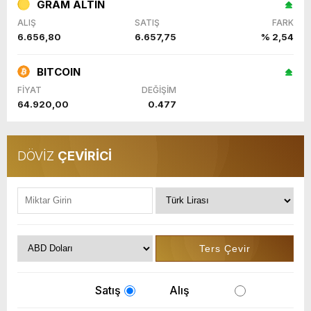
GRAM ALTIN
ALIŞ
SATIŞ
FARK
6.656,80
6.657,75
% 2,54
BITCOIN
FİYAT
DEĞİŞİM
64.920,00
0.477
DÖVİZ
ÇEVİRİCİ
Satış
Alış