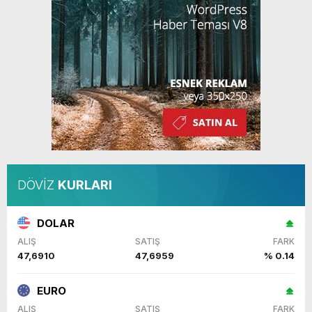
DÖVİZ
KURLARI
DOLAR
ALIŞ
SATIŞ
FARK
47,6910
47,6959
% 0.14
EURO
ALIŞ
SATIŞ
FARK