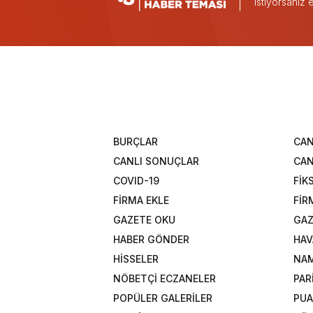
istiyorsanız
BURÇLAR
CAN
CANLI SONUÇLAR
CAN
COVID-19
FİK
FİRMA EKLE
FİR
GAZETE OKU
GAZ
HABER GÖNDER
HAV
HİSSELER
NAM
NÖBETÇİ ECZANELER
PAR
POPÜLER GALERİLER
PU