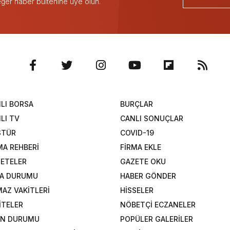
 eğer haber bültenine üye olun.
LI BORSA
BURÇLAR
LI TV
CANLI SONUÇLAR
STÜR
COVID-19
MA REHBERİ
FİRMA EKLE
ETELER
GAZETE OKU
A DURUMU
HABER GÖNDER
AZ VAKİTLERİ
HİSSELER
İTELER
NÖBETÇİ ECZANELER
AN DURUMU
POPÜLER GALERİLER