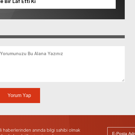
Bir Laf Etti Ki
Yorum Yap
 haberlerinden anında bilgi sahibi olmak