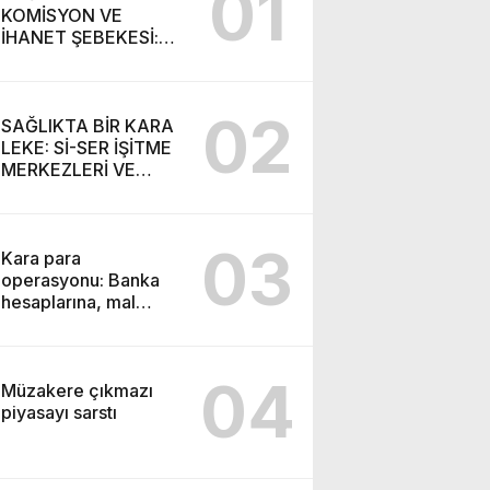
01
KOMİSYON VE
İHANET ŞEBEKESİ:
DR. NİHAT URUÇ VE
SEMİH İŞİTME
MERKEZİ’NİN SGK
02
VURGUNU!
SAĞLIKTA BİR KARA
LEKE: Sİ-SER İŞİTME
MERKEZLERİ VE
MODERN UMUT
TACİRLİĞİ
03
Kara para
operasyonu: Banka
hesaplarına, mal
varlıklarına el konuldu
04
Müzakere çıkmazı
piyasayı sarstı