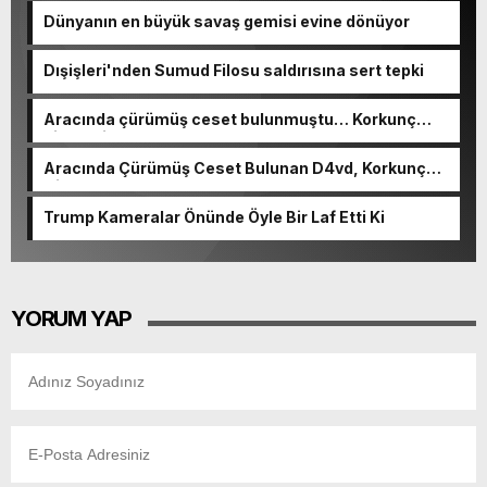
Dünyanın en büyük savaş gemisi evine dönüyor
Dışişleri'nden Sumud Filosu saldırısına sert tepki
Aracında çürümüş ceset bulunmuştu… Korkunç
cinayetin detayları ortaya çıktı
Aracında Çürümüş Ceset Bulunan D4vd, Korkunç
Cinayetle Yargılanıyor
Trump Kameralar Önünde Öyle Bir Laf Etti Ki
YORUM YAP