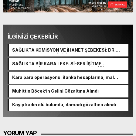
İLGİNİZİ ÇEKEBİLİR
SAĞLIKTA KOMİSYON VE İHANET ŞEBEKESİ: DR.
NİHAT URUÇ VE SEMİH İŞİTME MERKEZİ’NİN SGK
VURGUNU!
SAĞLIKTA BİR KARA LEKE: Sİ-SER İŞİTME
MERKEZLERİ VE MODERN UMUT TACİRLİĞİ
Kara para operasyonu: Banka hesaplarına, mal
varlıklarına el konuldu
Muhittin Böcek’in Gelini Gözaltına Alındı
Kayıp kadın ölü bulundu, damadı gözaltına alındı
YORUM YAP