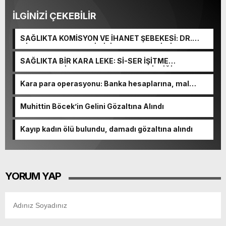
İLGİNİZİ ÇEKEBİLİR
SAĞLIKTA KOMİSYON VE İHANET ŞEBEKESİ: DR.
NİHAT URUÇ VE SEMİH İŞİTME MERKEZİ’NİN SGK
VURGUNU!
SAĞLIKTA BİR KARA LEKE: Sİ-SER İŞİTME
MERKEZLERİ VE MODERN UMUT TACİRLİĞİ
Kara para operasyonu: Banka hesaplarına, mal
varlıklarına el konuldu
Muhittin Böcek’in Gelini Gözaltına Alındı
Kayıp kadın ölü bulundu, damadı gözaltına alındı
YORUM YAP