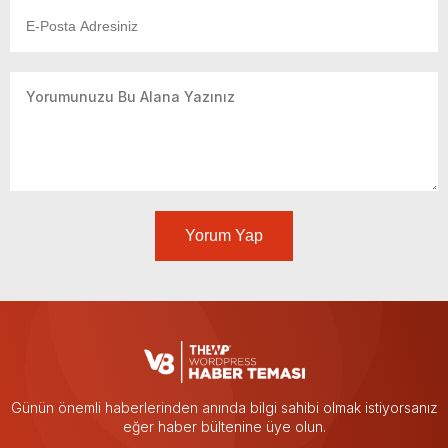
Yorum Yap
Günün önemli haberlerinden anında bilgi sahibi olmak istiyorsanız
eğer haber bültenine üye olun.