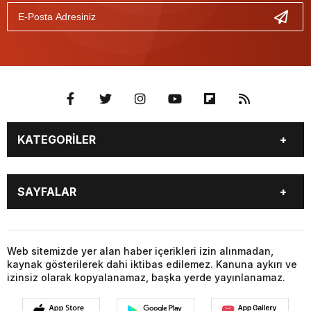
KATEGORİLER
BURÇLAR
CANLI BORSA
SAYFALAR
CANLI SONUÇLAR
CANLI TV
COVID-19
FİKSTÜR
BURÇLAR
CANLI BORSA
FİRMA EKLE
FİRMA REHBERİ
CANLI SONUÇLAR
CANLI TV
Web sitemizde yer alan haber içerikleri izin alınmadan,
GAZETE OKU
GAZETELER
kaynak gösterilerek dahi iktibas edilemez. Kanuna aykırı ve
COVID-19
FİKSTÜR
HABER GÖNDER
HAVA DURUMU
izinsiz olarak kopyalanamaz, başka yerde yayınlanamaz.
FİRMA EKLE
FİRMA REHBERİ
HİSSELER
NAMAZ VAKİTLERİ
GAZETE OKU
GAZETELER
NÖBETÇİ ECZANELER
PARİTELER