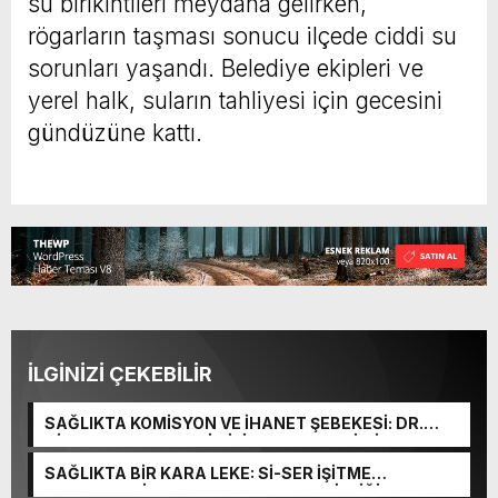
su birikintileri meydana gelirken,
rögarların taşması sonucu ilçede ciddi su
sorunları yaşandı. Belediye ekipleri ve
yerel halk, suların tahliyesi için gecesini
gündüzüne kattı.
İLGİNİZİ ÇEKEBİLİR
SAĞLIKTA KOMİSYON VE İHANET ŞEBEKESİ: DR.
NİHAT URUÇ VE SEMİH İŞİTME MERKEZİ’NİN SGK
VURGUNU!
SAĞLIKTA BİR KARA LEKE: Sİ-SER İŞİTME
MERKEZLERİ VE MODERN UMUT TACİRLİĞİ