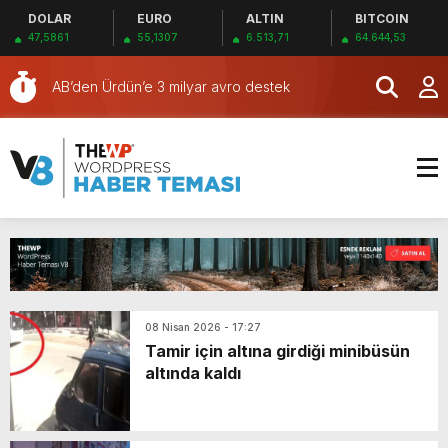
DOLAR
EURO
ALTIN
BITCOIN
almaktan 11 yıl hapis cezası verildi
SAĞLIKTA KOMİSYON VE İHANET ŞEBEKESİ:
47,5861
55,1307
6.513,71
64.644,53
DR. NİHAT URUÇ VE SEMİH İŞİTME
SAĞLIKTA BİR KARA LEKE: Sİ-SER İŞİTME
MERKEZİ’NİN SGK VURGUNU!
MERKEZLERİ VE MODERN UMUT TACİRLİĞİ
AB’den Ürdün’e 3 milyar avro destek
Çin’de bir hayvanat bahçesi romatizmayı
tedavi ettiği iddasıyla kaplan idrarı satmaya
Donald Trump hükümeti uzayda mahsur kalan
başladı
astronotları dünyaya döndürecek
Avrupa’da bir ilk: Çekya, Bitcoin’e yatırım
yapacak
Emmanuel Macron duyurdu: Mona Lisa
taşınıyor
İtalya’da çiftçiler, Milano kent merkezinde
protesto düzenledi
ABD’ye kaçak giren suçlu göçmenler
Guantanamo’da tutulacak
Türkiye karşıtı Bob Menendez’e rüşvet
08 Nisan 2026 - 17:27
almaktan 11 yıl hapis cezası verildi
SAĞLIKTA KOMİSYON VE İHANET ŞEBEKESİ:
Tamir için altına girdiği minibüsün
altında kaldı
DR. NİHAT URUÇ VE SEMİH İŞİTME
MERKEZİ’NİN SGK VURGUNU!