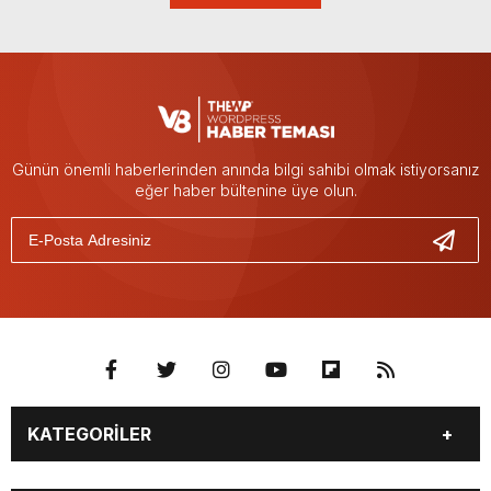
Günün önemli haberlerinden anında bilgi sahibi olmak istiyorsanız
eğer haber bültenine üye olun.
KATEGORİLER
BURÇLAR
CANLI BORSA