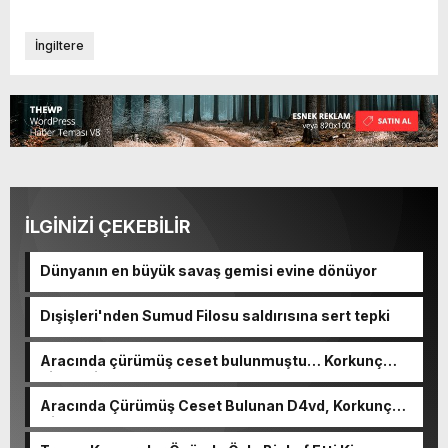
İngiltere
İLGİNİZİ ÇEKEBİLİR
Dünyanın en büyük savaş gemisi evine dönüyor
Dışişleri'nden Sumud Filosu saldırısına sert tepki
Aracında çürümüş ceset bulunmuştu… Korkunç
cinayetin detayları ortaya çıktı
Aracında Çürümüş Ceset Bulunan D4vd, Korkunç
Cinayetle Yargılanıyor