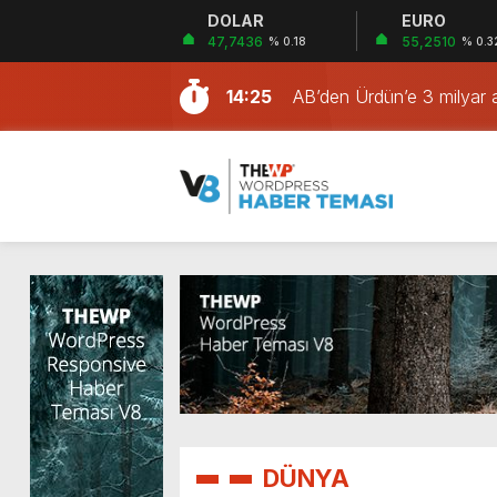
DOLAR
EURO
20:38
SAĞLIKTA KOMİSYON VE
47,7436
55,2510
% 0.18
% 0.3
23:12
VURGUNU!
SAĞLIKTA BİR KARA LE
14:25
AB’den Ürdün’e 3 milyar 
14:25
Çin’de bir hayvanat bahçe
14:25
Donald Trump hükümeti u
14:25
Avrupa’da bir ilk: Çekya, 
14:25
Emmanuel Macron duyurdu
14:24
İtalya’da çiftçiler, Milan
14:24
ABD’ye kaçak giren suçl
14:24
Türkiye karşıtı Bob Menend
20:38
SAĞLIKTA KOMİSYON VE
VURGUNU!
DÜNYA