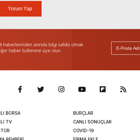
Yorum Yap
 haberlerinden anında bilgi sahibi olmak
 eğer haber bültenine üye olun.
LI BORSA
BURÇLAR
LI TV
CANLI SONUÇLAR
STÜR
COVID-19
MA REHBERİ
FİRMA EKLE