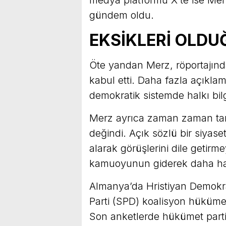
medya platformu X’te ise Merz’
gündem oldu.
EKSİKLERİ OLDU
Öte yandan Merz, röportajınd
kabul etti. Daha fazla açıkla
demokratik sistemde halkı bil
Merz ayrıca zaman zaman tar
değindi. Açık sözlü bir siyase
alarak görüşlerini dile getir
kamuoyunun giderek daha hass
Almanya’da Hristiyan Demokra
Parti (SPD) koalisyon hükümet
Son anketlerde hükümet parti