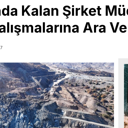
nda Kalan Şirket M
lışmalarına Ara Ver
27