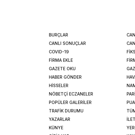
BURÇLAR
CAN
CANLI SONUÇLAR
CAN
COVID-19
FİK
FİRMA EKLE
FİR
GAZETE OKU
GAZ
HABER GÖNDER
HAV
HİSSELER
NAM
NÖBETÇİ ECZANELER
PAR
POPÜLER GALERİLER
PU
TRAFİK DURUMU
TÜM
YAZARLAR
İLE
KÜNYE
YER