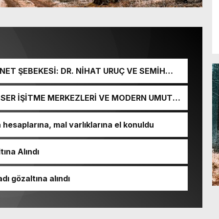
ET ŞEBEKESİ: DR. NİHAT URUÇ VE SEMİH
URGUNU!
İ-SER İŞİTME MERKEZLERİ VE MODERN UMUT
esaplarına, mal varlıklarına el konuldu
tına Alındı
dı gözaltına alındı