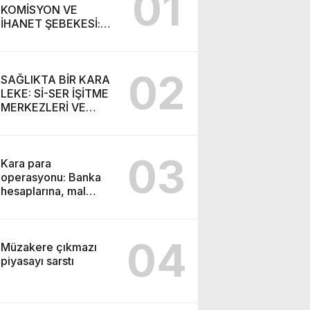
01
KOMİSYON VE
İHANET ŞEBEKESİ:
DR. NİHAT URUÇ VE
SEMİH İŞİTME
MERKEZİ’NİN SGK
02
VURGUNU!
SAĞLIKTA BİR KARA
LEKE: Sİ-SER İŞİTME
MERKEZLERİ VE
MODERN UMUT
TACİRLİĞİ
03
Kara para
operasyonu: Banka
hesaplarına, mal
varlıklarına el konuldu
04
Müzakere çıkmazı
piyasayı sarstı