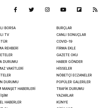
LI BORSA
BURÇLAR
LI TV
CANLI SONUÇLAR
STÜR
COVID-19
MA REHBERİ
FİRMA EKLE
ETELER
GAZETE OKU
A DURUMU
HABER GÖNDER
AZ VAKİTLERİ
HİSSELER
İTELER
NÖBETÇİ ECZANELER
AN DURUMU
POPÜLER GALERİLER
 MANŞET HABERLERİ
TRAFİK DURUMU
TİŞİM
YAZARLAR
EL HABERLER
KÜNYE