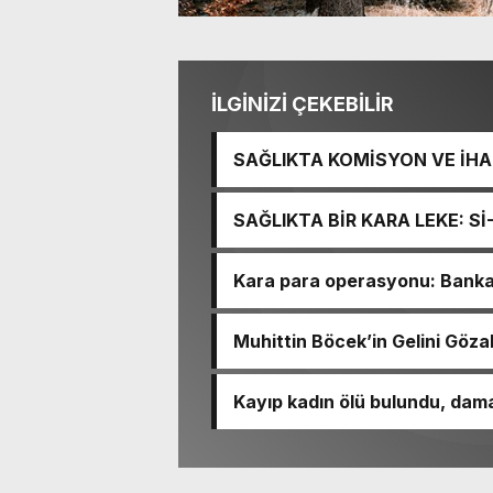
İLGİNİZİ ÇEKEBİLİR
SAĞLIKTA KOMİSYON VE İHAN
İŞİTME MERKEZİ’NİN SGK V
SAĞLIKTA BİR KARA LEKE: S
TACİRLİĞİ
Kara para operasyonu: Banka h
Muhittin Böcek’in Gelini Gözal
Kayıp kadın ölü bulundu, dama