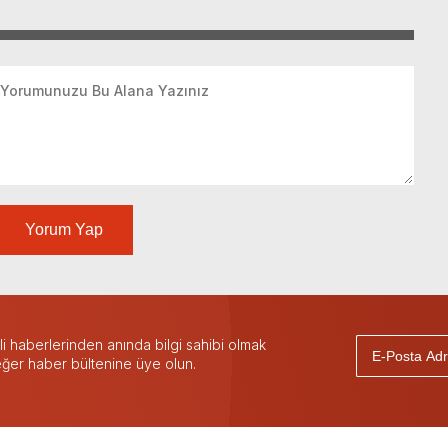
Yorum Yap
 haberlerinden anında bilgi sahibi olmak
 eğer haber bültenine üye olun.