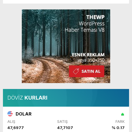
DÖVİZ
KURLARI
DOLAR
ALIŞ
SATIŞ
FARK
47,6977
47,7107
% 0.17