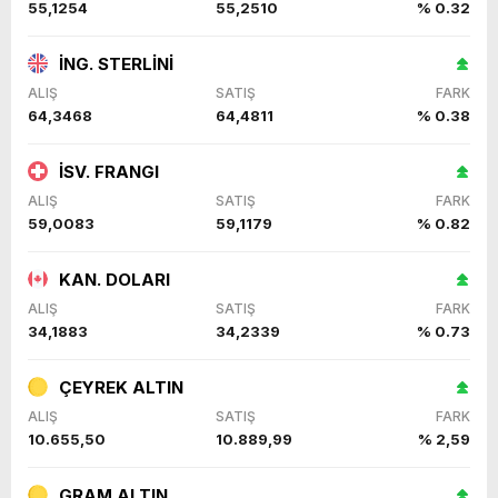
55,1254
55,2510
% 0.32
İNG. STERLİNİ
ALIŞ
SATIŞ
FARK
64,3468
64,4811
% 0.38
İSV. FRANGI
ALIŞ
SATIŞ
FARK
59,0083
59,1179
% 0.82
KAN. DOLARI
ALIŞ
SATIŞ
FARK
34,1883
34,2339
% 0.73
ÇEYREK ALTIN
ALIŞ
SATIŞ
FARK
10.655,50
10.889,99
% 2,59
GRAM ALTIN