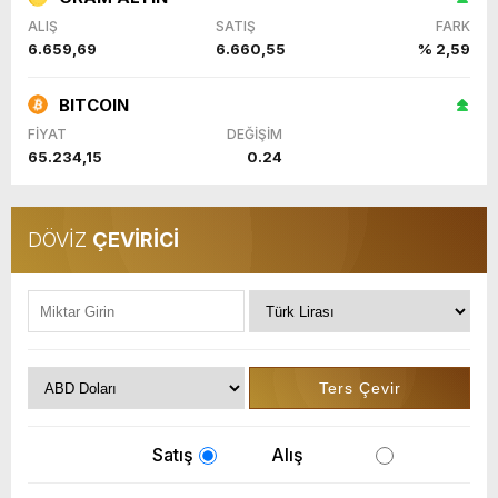
ALIŞ
SATIŞ
FARK
6.659,69
6.660,55
% 2,59
BITCOIN
FİYAT
DEĞİŞİM
65.234,15
0.24
DÖVİZ
ÇEVİRİCİ
Satış
Alış