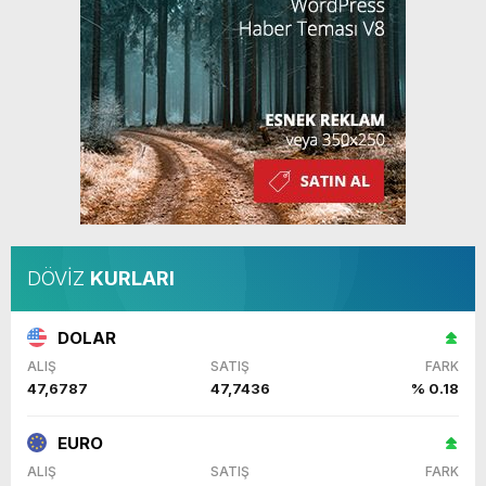
DÖVİZ
KURLARI
DOLAR
ALIŞ
SATIŞ
FARK
47,6787
47,7436
% 0.18
EURO
ALIŞ
SATIŞ
FARK