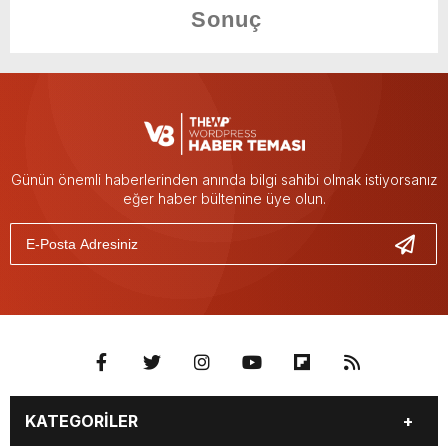
Günün önemli haberlerinden anında bilgi sahibi olmak istiyorsanız
eğer haber bültenine üye olun.
KATEGORİLER