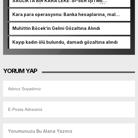
SAĞLIKTA BİR KARA LEKE: Sİ-SER İŞİTME
MERKEZLERİ VE MODERN UMUT TACİRLİĞİ
Kara para operasyonu: Banka hesaplarına, mal
varlıklarına el konuldu
Muhittin Böcek’in Gelini Gözaltına Alındı
Kayıp kadın ölü bulundu, damadı gözaltına alındı
YORUM YAP