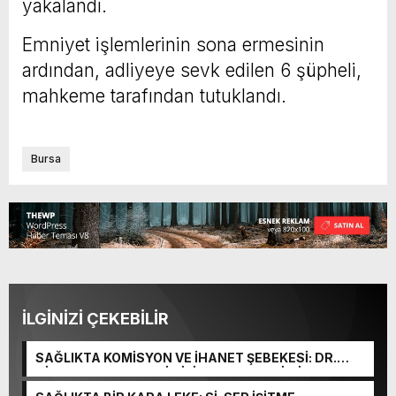
yakalandı.
Emniyet işlemlerinin sona ermesinin
ardından, adliyeye sevk edilen 6 şüpheli,
mahkeme tarafından tutuklandı.
Bursa
İLGİNİZİ ÇEKEBİLİR
SAĞLIKTA KOMİSYON VE İHANET ŞEBEKESİ: DR.
NİHAT URUÇ VE SEMİH İŞİTME MERKEZİ’NİN SGK
VURGUNU!