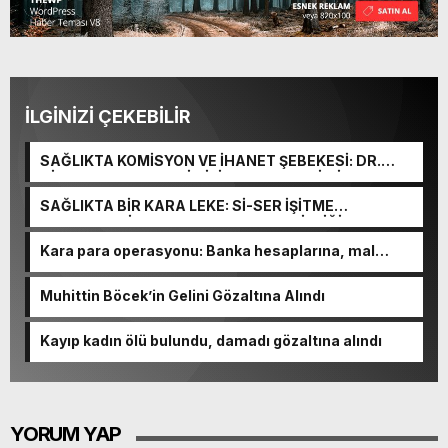
İLGİNİZİ ÇEKEBİLİR
SAĞLIKTA KOMİSYON VE İHANET ŞEBEKESİ: DR.
NİHAT URUÇ VE SEMİH İŞİTME MERKEZİ’NİN SGK
VURGUNU!
SAĞLIKTA BİR KARA LEKE: Sİ-SER İŞİTME
MERKEZLERİ VE MODERN UMUT TACİRLİĞİ
Kara para operasyonu: Banka hesaplarına, mal
varlıklarına el konuldu
Muhittin Böcek’in Gelini Gözaltına Alındı
Kayıp kadın ölü bulundu, damadı gözaltına alındı
YORUM YAP