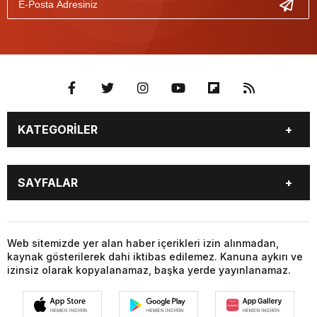
KATEGORİLER
BURÇLAR
CANLI BORSA
SAYFALAR
CANLI SONUÇLAR
CANLI TV
COVID-19
FİKSTÜR
BURÇLAR
CANLI BORSA
FİRMA EKLE
FİRMA REHBERİ
CANLI SONUÇLAR
CANLI TV
Web sitemizde yer alan haber içerikleri izin alınmadan,
GAZETE OKU
GAZETELER
kaynak gösterilerek dahi iktibas edilemez. Kanuna aykırı ve
COVID-19
FİKSTÜR
HABER GÖNDER
HAVA DURUMU
izinsiz olarak kopyalanamaz, başka yerde yayınlanamaz.
FİRMA EKLE
FİRMA REHBERİ
HİSSELER
NAMAZ VAKİTLERİ
GAZETE OKU
GAZETELER
NÖBETÇİ ECZANELER
PARİTELER
HABER GÖNDER
HAVA DURUMU