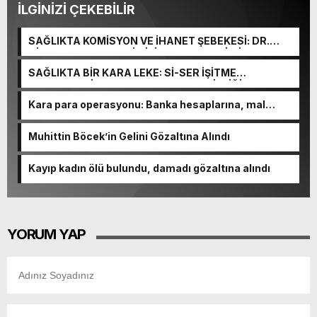
İLGİNİZİ ÇEKEBİLİR
SAĞLIKTA KOMİSYON VE İHANET ŞEBEKESİ: DR.
NİHAT URUÇ VE SEMİH İŞİTME MERKEZİ’NİN SGK
VURGUNU!
SAĞLIKTA BİR KARA LEKE: Sİ-SER İŞİTME
MERKEZLERİ VE MODERN UMUT TACİRLİĞİ
Kara para operasyonu: Banka hesaplarına, mal
varlıklarına el konuldu
Muhittin Böcek’in Gelini Gözaltına Alındı
Kayıp kadın ölü bulundu, damadı gözaltına alındı
YORUM YAP