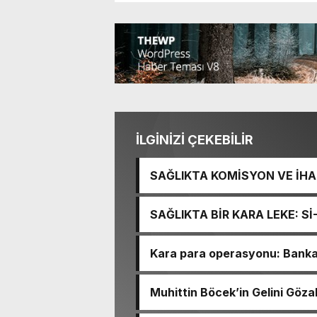
İLGİNİZİ ÇEKEBİLİR
SAĞLIKTA KOMİSYON VE İHAN
İŞİTME MERKEZİ’NİN SGK V
SAĞLIKTA BİR KARA LEKE: S
TACİRLİĞİ
Kara para operasyonu: Banka h
Muhittin Böcek’in Gelini Gözal