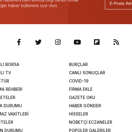
 eğer haber bültenine üye olun.
LI BORSA
BURÇLAR
LI TV
CANLI SONUÇLAR
STÜR
COVID-19
MA REHBERİ
FİRMA EKLE
ETELER
GAZETE OKU
A DURUMU
HABER GÖNDER
AZ VAKİTLERİ
HİSSELER
İTELER
NÖBETÇİ ECZANELER
AN DURUMU
POPÜLER GALERİLER