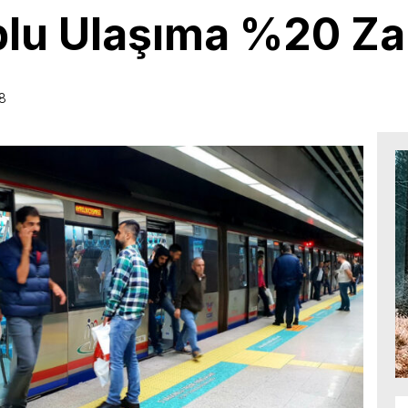
plu Ulaşıma %20 Za
38