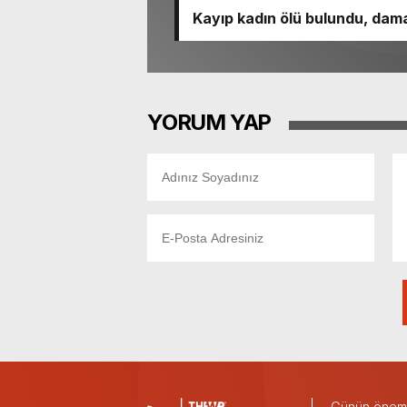
Kayıp kadın ölü bulundu, dama
YORUM YAP
Günün önemli