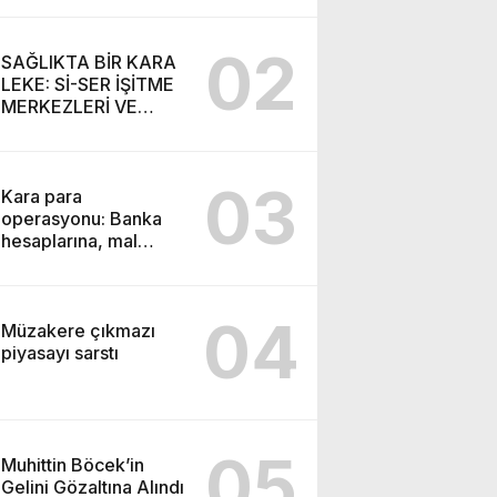
SEMİH İŞİTME
MERKEZİ’NİN SGK
02
VURGUNU!
SAĞLIKTA BİR KARA
LEKE: Sİ-SER İŞİTME
MERKEZLERİ VE
MODERN UMUT
TACİRLİĞİ
03
Kara para
operasyonu: Banka
hesaplarına, mal
varlıklarına el konuldu
04
Müzakere çıkmazı
piyasayı sarstı
05
Muhittin Böcek’in
Gelini Gözaltına Alındı