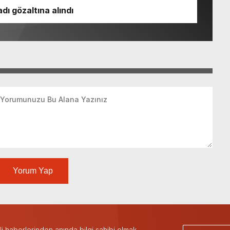
dı gözaltına alındı
Yorum Yap
 haberlerinden anında bilgi sahibi olmak