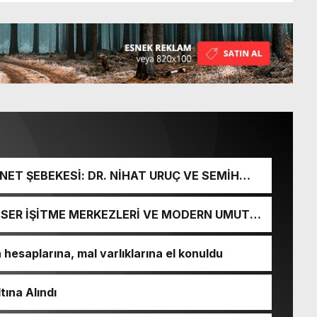
ET ŞEBEKESİ: DR. NİHAT URUÇ VE SEMİH
URGUNU!
İ-SER İŞİTME MERKEZLERİ VE MODERN UMUT
esaplarına, mal varlıklarına el konuldu
tına Alındı