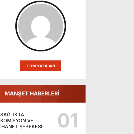
TÜM YAZILARI
MANŞET HABERLERİ
01
SAĞLIKTA
KOMİSYON VE
İHANET ŞEBEKESİ:
DR. NİHAT URUÇ VE