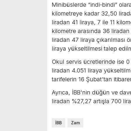
Minibüslerde “indi-bindi” olar
kilometreye kadar 32,50 lirada
liradan 41 liraya, 7 ile 11 kilo
kilometre arasında 36 liradan 
liradan 47 liraya çıkarılması ö
liraya yükseltilmesi talep edil
Okul servis ücretlerinde ise 0
liradan 4.051 liraya yükseltil
tarifelerin 16 Şubat'tan itibare
Ayrıca, İBB'nin düğün ve dave
liradan %27,27 artışla 700 lira
İBB
Zam