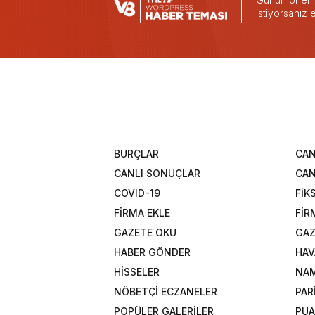
istiyorsanız
BURÇLAR
CAN
CANLI SONUÇLAR
CAN
COVID-19
FİK
FİRMA EKLE
FİR
GAZETE OKU
GAZ
HABER GÖNDER
HAV
HİSSELER
NAM
NÖBETÇİ ECZANELER
PAR
POPÜLER GALERİLER
PU