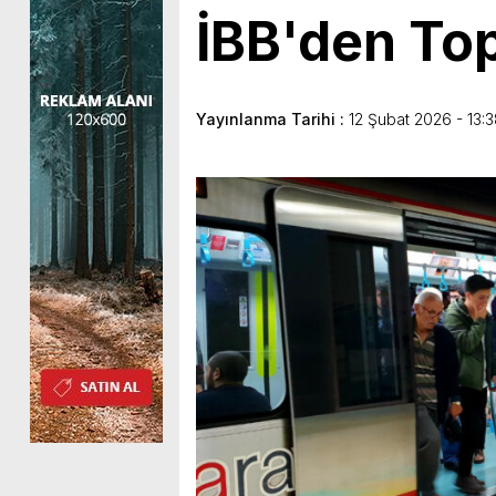
İBB'den To
Yayınlanma Tarihi :
12 Şubat 2026 - 13: