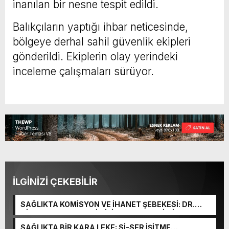
inanılan bir nesne tespit edildi.
Balıkçıların yaptığı ihbar neticesinde,
bölgeye derhal sahil güvenlik ekipleri
gönderildi. Ekiplerin olay yerindeki
inceleme çalışmaları sürüyor.
İLGİNİZİ ÇEKEBİLİR
SAĞLIKTA KOMİSYON VE İHANET ŞEBEKESİ: DR.
NİHAT URUÇ VE SEMİH İŞİTME MERKEZİ’NİN SGK
VURGUNU!
SAĞLIKTA BİR KARA LEKE: Sİ-SER İŞİTME