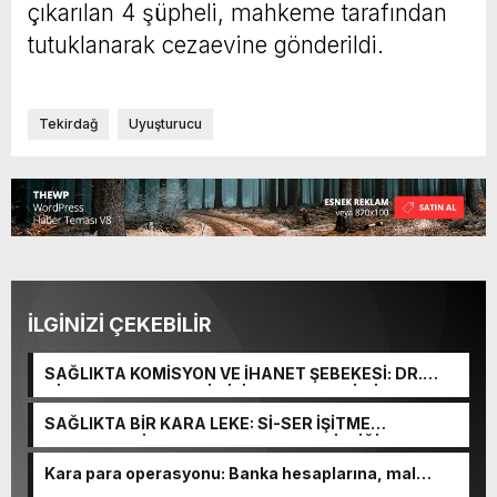
çıkarılan 4 şüpheli, mahkeme tarafından
tutuklanarak cezaevine gönderildi.
Tekirdağ
Uyuşturucu
İLGİNİZİ ÇEKEBİLİR
SAĞLIKTA KOMİSYON VE İHANET ŞEBEKESİ: DR.
NİHAT URUÇ VE SEMİH İŞİTME MERKEZİ’NİN SGK
VURGUNU!
SAĞLIKTA BİR KARA LEKE: Sİ-SER İŞİTME
MERKEZLERİ VE MODERN UMUT TACİRLİĞİ
Kara para operasyonu: Banka hesaplarına, mal
varlıklarına el konuldu