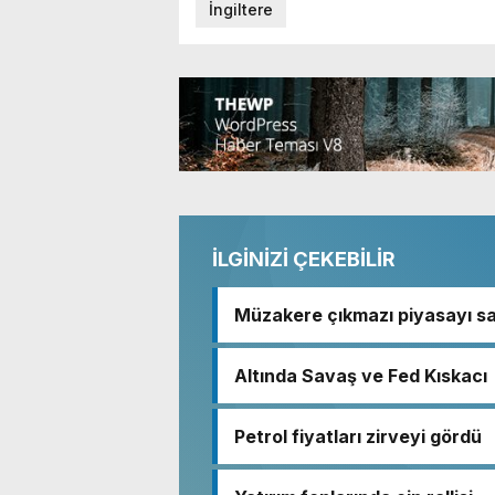
İngiltere
İLGİNİZİ ÇEKEBİLİR
Müzakere çıkmazı piyasayı sa
Altında Savaş ve Fed Kıskacı
Petrol fiyatları zirveyi gördü