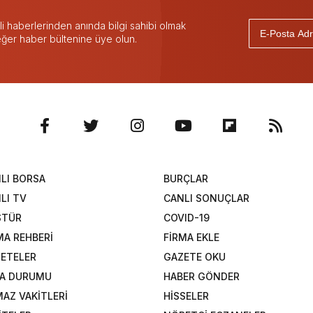
 haberlerinden anında bilgi sahibi olmak
 eğer haber bültenine üye olun.
LI BORSA
BURÇLAR
LI TV
CANLI SONUÇLAR
STÜR
COVID-19
MA REHBERİ
FİRMA EKLE
ETELER
GAZETE OKU
A DURUMU
HABER GÖNDER
AZ VAKİTLERİ
HİSSELER