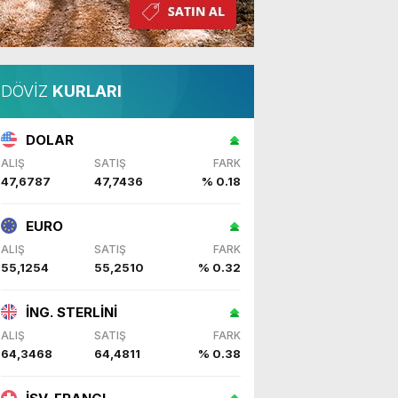
DÖVİZ
KURLARI
DOLAR
ALIŞ
SATIŞ
FARK
47,6787
47,7436
% 0.18
EURO
ALIŞ
SATIŞ
FARK
55,1254
55,2510
% 0.32
İNG. STERLİNİ
ALIŞ
SATIŞ
FARK
64,3468
64,4811
% 0.38