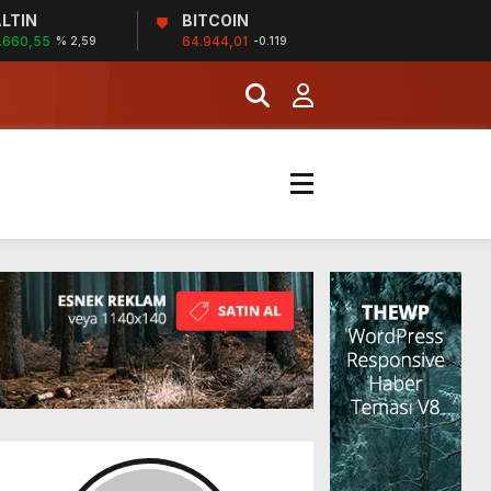
LTIN
BITCOIN
İĞİ
.660,55
64.944,01
% 2,59
-0.119
şladı
MERKEZİ’NİN SGK