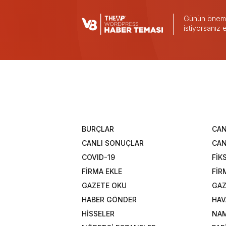
Günün önemli
istiyorsanız
BURÇLAR
CAN
CANLI SONUÇLAR
CAN
COVID-19
FİK
FİRMA EKLE
FİR
GAZETE OKU
GAZ
HABER GÖNDER
HAV
HİSSELER
NAM