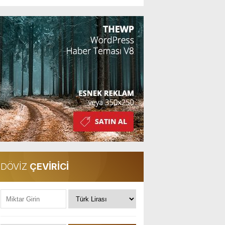
DÖVİZ
ÇEVİRİCİ