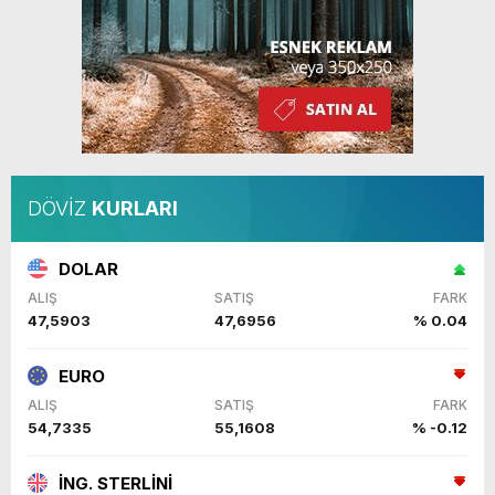
DÖVİZ
KURLARI
DOLAR
ALIŞ
SATIŞ
FARK
47,5903
47,6956
% 0.04
EURO
ALIŞ
SATIŞ
FARK
54,7335
55,1608
% -0.12
İNG. STERLİNİ