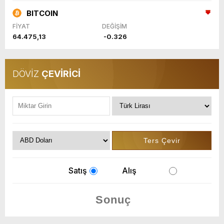
BITCOIN
FİYAT
DEĞİŞİM
64.475,13
-0.326
DÖVİZ
ÇEVİRİCİ
Satış
Alış