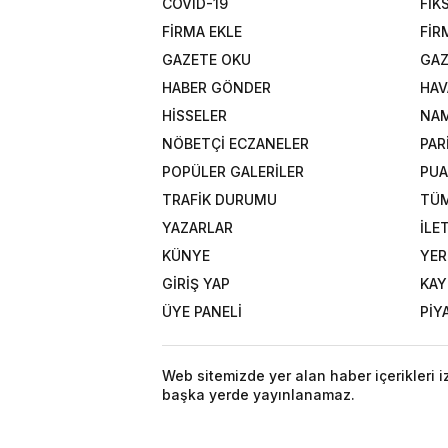
COVID-19
FİK
FİRMA EKLE
FİR
GAZETE OKU
GAZ
HABER GÖNDER
HAV
HİSSELER
NAM
NÖBETÇİ ECZANELER
PAR
POPÜLER GALERİLER
PU
TRAFİK DURUMU
TÜM
YAZARLAR
İLE
KÜNYE
YER
GİRİŞ YAP
KAY
ÜYE PANELİ
PİY
Web sitemizde yer alan haber içerikleri 
başka yerde yayınlanamaz.