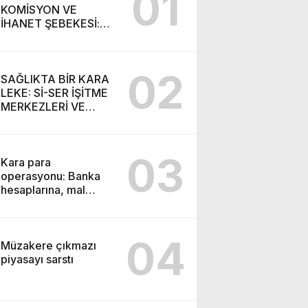
01
KOMİSYON VE
İHANET ŞEBEKESİ:
DR. NİHAT URUÇ VE
SEMİH İŞİTME
MERKEZİ’NİN SGK
02
VURGUNU!
SAĞLIKTA BİR KARA
LEKE: Sİ-SER İŞİTME
MERKEZLERİ VE
MODERN UMUT
TACİRLİĞİ
03
Kara para
operasyonu: Banka
hesaplarına, mal
varlıklarına el konuldu
04
Müzakere çıkmazı
piyasayı sarstı