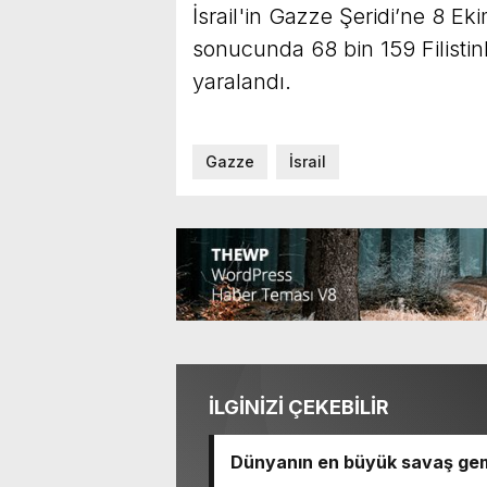
İsrail'in Gazze Şeridi’ne 8 Ek
sonucunda 68 bin 159 Filistinli
yaralandı.
Gazze
İsrail
İLGİNİZİ ÇEKEBİLİR
Dünyanın en büyük savaş gem