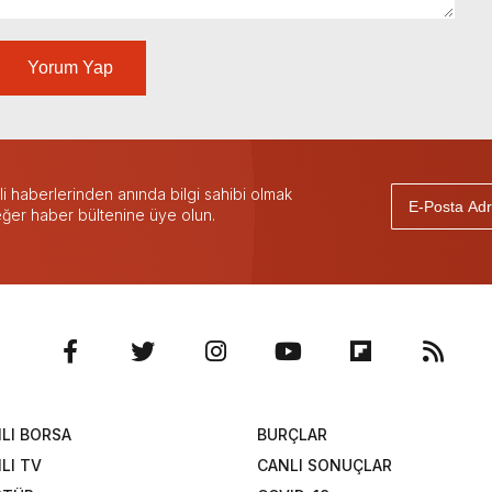
Yorum Yap
 haberlerinden anında bilgi sahibi olmak
 eğer haber bültenine üye olun.
LI BORSA
BURÇLAR
LI TV
CANLI SONUÇLAR