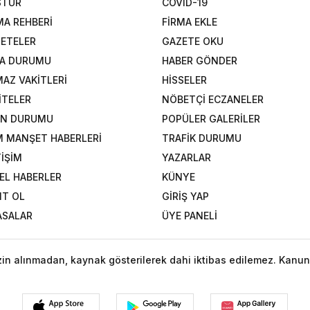
STÜR
COVID-19
MA REHBERİ
FİRMA EKLE
ETELER
GAZETE OKU
A DURUMU
HABER GÖNDER
AZ VAKİTLERİ
HİSSELER
İTELER
NÖBETÇİ ECZANELER
AN DURUMU
POPÜLER GALERİLER
 MANŞET HABERLERİ
TRAFİK DURUMU
TİŞİM
YAZARLAR
EL HABERLER
KÜNYE
IT OL
GİRİŞ YAP
ASALAR
ÜYE PANELİ
izin alınmadan, kaynak gösterilerek dahi iktibas edilemez. Kanun