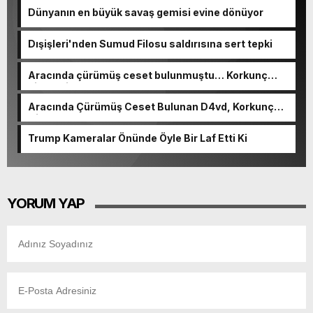
Dünyanın en büyük savaş gemisi evine dönüyor
Dışişleri'nden Sumud Filosu saldırısına sert tepki
Aracında çürümüş ceset bulunmuştu… Korkunç
cinayetin detayları ortaya çıktı
Aracında Çürümüş Ceset Bulunan D4vd, Korkunç
Cinayetle Yargılanıyor
Trump Kameralar Önünde Öyle Bir Laf Etti Ki
YORUM YAP