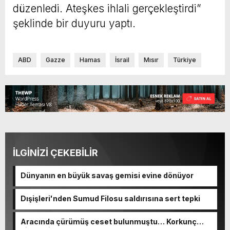
düzenledi. Ateşkes ihlali gerçekleştirdi”
şeklinde bir duyuru yaptı.
ABD
Gazze
Hamas
İsrail
Mısır
Türkiye
İLGİNİZİ ÇEKEBİLİR
Dünyanın en büyük savaş gemisi evine dönüyor
Dışişleri'nden Sumud Filosu saldırısına sert tepki
Aracında çürümüş ceset bulunmuştu… Korkunç