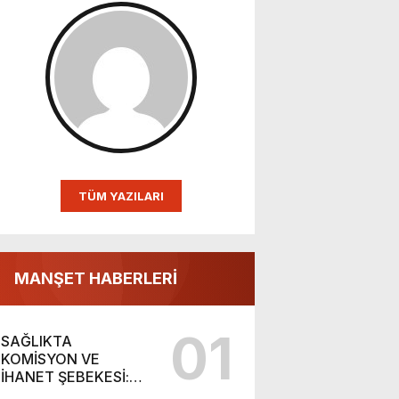
TÜM YAZILARI
MANŞET HABERLERİ
01
SAĞLIKTA
KOMİSYON VE
İHANET ŞEBEKESİ:
DR. NİHAT URUÇ VE