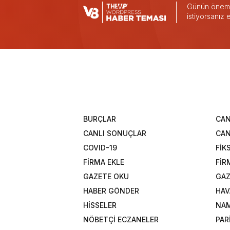
Günün önemli
istiyorsanız
BURÇLAR
CAN
CANLI SONUÇLAR
CAN
COVID-19
FİK
FİRMA EKLE
FİR
GAZETE OKU
GAZ
HABER GÖNDER
HAV
HİSSELER
NAM
NÖBETÇİ ECZANELER
PAR