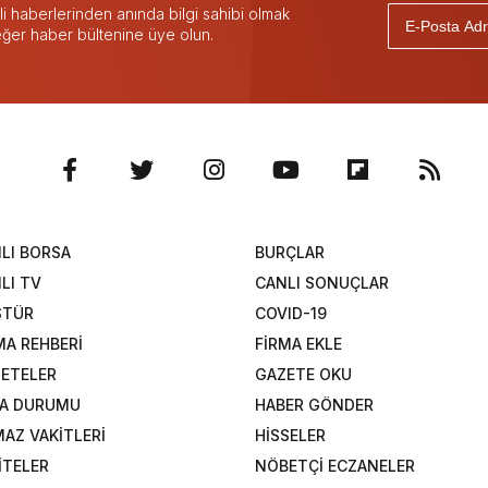
 haberlerinden anında bilgi sahibi olmak
 eğer haber bültenine üye olun.
LI BORSA
BURÇLAR
LI TV
CANLI SONUÇLAR
STÜR
COVID-19
MA REHBERİ
FİRMA EKLE
ETELER
GAZETE OKU
A DURUMU
HABER GÖNDER
AZ VAKİTLERİ
HİSSELER
İTELER
NÖBETÇİ ECZANELER