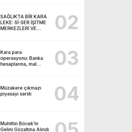
SEMİH İŞİTME
MERKEZİ’NİN SGK
02
VURGUNU!
SAĞLIKTA BİR KARA
LEKE: Sİ-SER İŞİTME
MERKEZLERİ VE
MODERN UMUT
TACİRLİĞİ
03
Kara para
operasyonu: Banka
hesaplarına, mal
varlıklarına el konuldu
04
Müzakere çıkmazı
piyasayı sarstı
05
Muhittin Böcek’in
Gelini Gözaltına Alındı