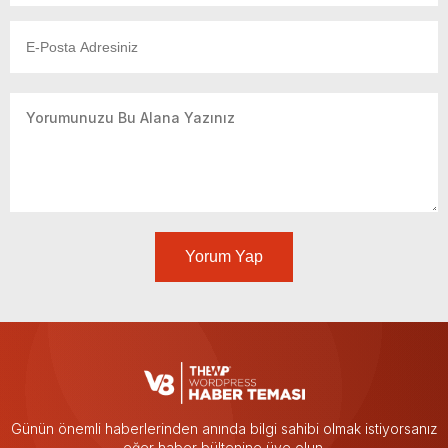
Yorum Yap
Günün önemli haberlerinden anında bilgi sahibi olmak istiyorsanız
eğer haber bültenine üye olun.