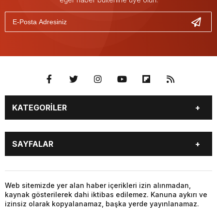
KATEGORİLER
BURÇLAR
CANLI BORSA
SAYFALAR
CANLI SONUÇLAR
CANLI TV
COVID-19
FİKSTÜR
BURÇLAR
CANLI BORSA
FİRMA EKLE
FİRMA REHBERİ
CANLI SONUÇLAR
CANLI TV
Web sitemizde yer alan haber içerikleri izin alınmadan,
GAZETE OKU
GAZETELER
kaynak gösterilerek dahi iktibas edilemez. Kanuna aykırı ve
COVID-19
FİKSTÜR
HABER GÖNDER
HAVA DURUMU
izinsiz olarak kopyalanamaz, başka yerde yayınlanamaz.
FİRMA EKLE
FİRMA REHBERİ
HİSSELER
NAMAZ VAKİTLERİ