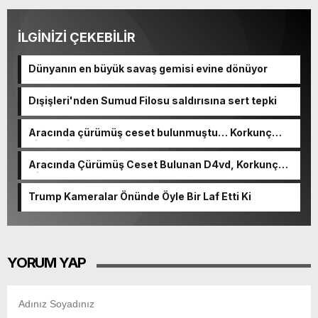
İLGİNİZİ ÇEKEBİLİR
Dünyanın en büyük savaş gemisi evine dönüyor
Dışişleri'nden Sumud Filosu saldırısına sert tepki
Aracında çürümüş ceset bulunmuştu… Korkunç
cinayetin detayları ortaya çıktı
Aracında Çürümüş Ceset Bulunan D4vd, Korkunç
Cinayetle Yargılanıyor
Trump Kameralar Önünde Öyle Bir Laf Etti Ki
YORUM YAP