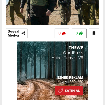
Sosyal
0
0
Medya