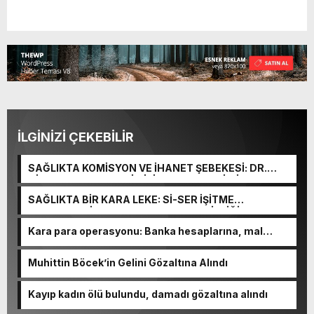
İLGİNİZİ ÇEKEBİLİR
SAĞLIKTA KOMİSYON VE İHANET ŞEBEKESİ: DR.
NİHAT URUÇ VE SEMİH İŞİTME MERKEZİ’NİN SGK
VURGUNU!
SAĞLIKTA BİR KARA LEKE: Sİ-SER İŞİTME
MERKEZLERİ VE MODERN UMUT TACİRLİĞİ
Kara para operasyonu: Banka hesaplarına, mal
varlıklarına el konuldu
Muhittin Böcek’in Gelini Gözaltına Alındı
Kayıp kadın ölü bulundu, damadı gözaltına alındı