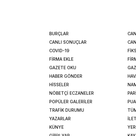
BURÇLAR
CAN
CANLI SONUÇLAR
CAN
COVID-19
FİK
FİRMA EKLE
FİR
GAZETE OKU
GAZ
HABER GÖNDER
HAV
HİSSELER
NAM
NÖBETÇİ ECZANELER
PAR
POPÜLER GALERİLER
PU
TRAFİK DURUMU
TÜM
YAZARLAR
İLE
KÜNYE
YER
GİRİŞ YAP
KAY