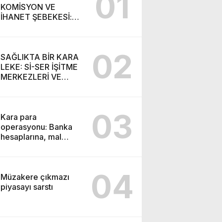
01
KOMİSYON VE
İHANET ŞEBEKESİ:
DR. NİHAT URUÇ VE
SEMİH İŞİTME
MERKEZİ’NİN SGK
02
VURGUNU!
SAĞLIKTA BİR KARA
LEKE: Sİ-SER İŞİTME
MERKEZLERİ VE
MODERN UMUT
TACİRLİĞİ
03
Kara para
operasyonu: Banka
hesaplarına, mal
varlıklarına el konuldu
04
Müzakere çıkmazı
piyasayı sarstı