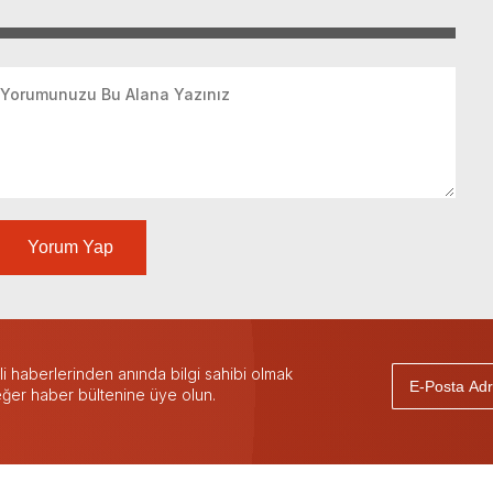
Yorum Yap
 haberlerinden anında bilgi sahibi olmak
 eğer haber bültenine üye olun.