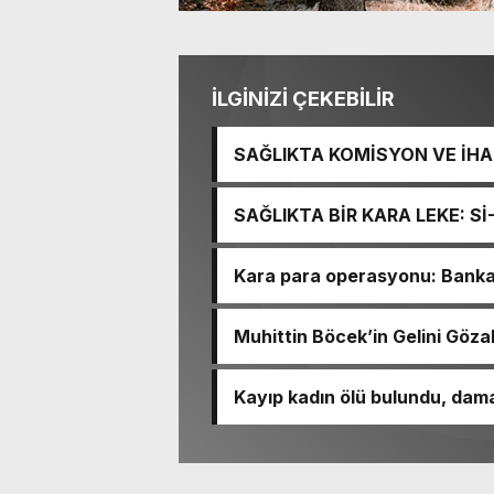
İLGİNİZİ ÇEKEBİLİR
SAĞLIKTA KOMİSYON VE İHAN
İŞİTME MERKEZİ’NİN SGK V
SAĞLIKTA BİR KARA LEKE: S
TACİRLİĞİ
Kara para operasyonu: Banka h
Muhittin Böcek’in Gelini Gözal
Kayıp kadın ölü bulundu, dama