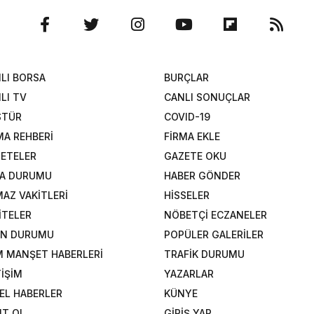
LI BORSA
BURÇLAR
LI TV
CANLI SONUÇLAR
STÜR
COVID-19
MA REHBERİ
FİRMA EKLE
ETELER
GAZETE OKU
A DURUMU
HABER GÖNDER
AZ VAKİTLERİ
HİSSELER
İTELER
NÖBETÇİ ECZANELER
AN DURUMU
POPÜLER GALERİLER
 MANŞET HABERLERİ
TRAFİK DURUMU
TİŞİM
YAZARLAR
EL HABERLER
KÜNYE
IT OL
GİRİŞ YAP