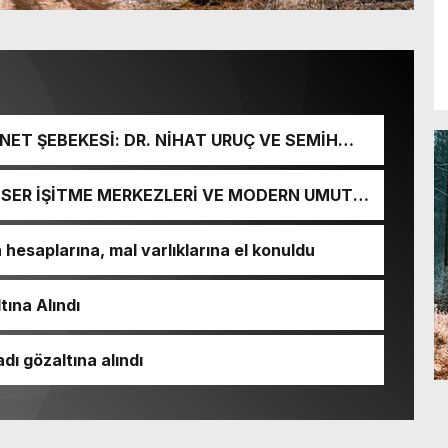
ET ŞEBEKESİ: DR. NİHAT URUÇ VE SEMİH
URGUNU!
İ-SER İŞİTME MERKEZLERİ VE MODERN UMUT
esaplarına, mal varlıklarına el konuldu
tına Alındı
dı gözaltına alındı