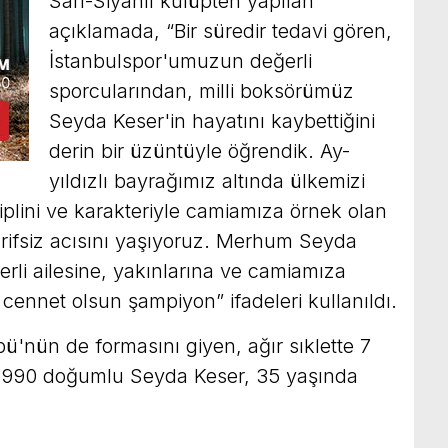
Sarı-Siyahlı kulüpten yapılan
açıklamada, “Bir süredir tedavi gören,
İstanbulspor'umuzun değerli
sporcularından, milli boksörümüz
Seyda Keser'in hayatını kaybettiğini
derin bir üzüntüyle öğrendik. Ay-
yıldızlı bayrağımız altında ülkemizi
iplini ve karakteriyle camiamıza örnek olan
rifsiz acısını yaşıyoruz. Merhum Seyda
erli ailesine, yakınlarına ve camiamıza
cennet olsun şampiyon” ifadeleri kullanıldı.
'nün de formasını giyen, ağır sıklette 7
1990 doğumlu Seyda Keser, 35 yaşında