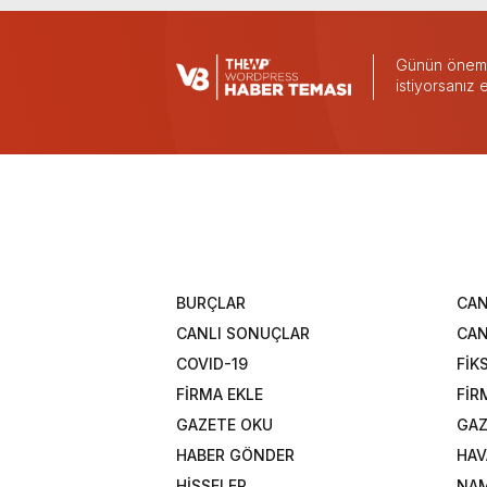
Günün önemli
istiyorsanız
BURÇLAR
CAN
CANLI SONUÇLAR
CAN
COVID-19
FİK
FİRMA EKLE
FİR
GAZETE OKU
GAZ
HABER GÖNDER
HAV
HİSSELER
NAM