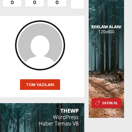
0
0
0
0
0
0
TÜM YAZILARI