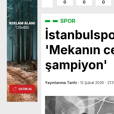
0
0
0
SPOR
İstanbulspo
'Mekanın c
şampiyon'
Yayınlanma Tarihi :
12 Şubat 2026 - 21:3