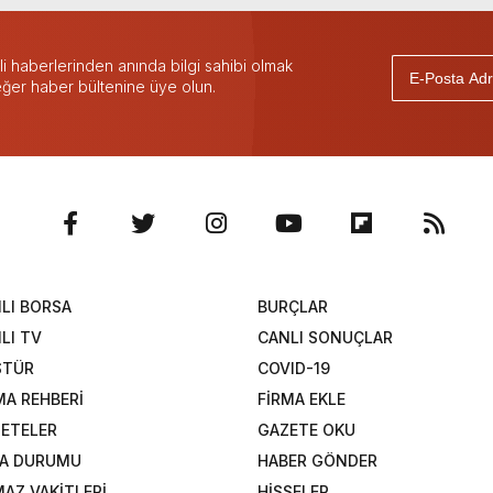
 haberlerinden anında bilgi sahibi olmak
 eğer haber bültenine üye olun.
LI BORSA
BURÇLAR
LI TV
CANLI SONUÇLAR
STÜR
COVID-19
MA REHBERİ
FİRMA EKLE
ETELER
GAZETE OKU
A DURUMU
HABER GÖNDER
AZ VAKİTLERİ
HİSSELER