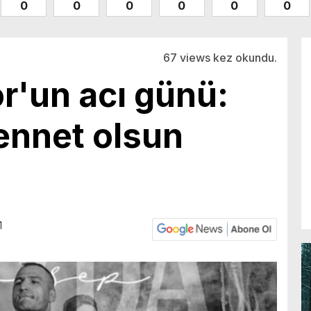
0
0
0
0
0
0
67 views kez okundu.
r'un acı günü:
ennet olsun
1