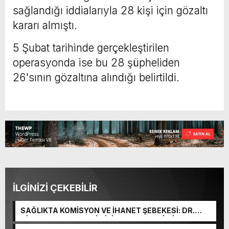
sağlandığı iddialarıyla 28 kişi için gözaltı
kararı almıştı.
5 Şubat tarihinde gerçekleştirilen
operasyonda ise bu 28 şüpheliden
26'sının gözaltına alındığı belirtildi.
İLGİNİZİ ÇEKEBİLİR
SAĞLIKTA KOMİSYON VE İHANET ŞEBEKESİ: DR.
NİHAT URUÇ VE SEMİH İŞİTME MERKEZİ’NİN SGK
VURGUNU!