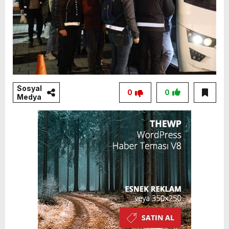
Sosyal
0
0
Medya