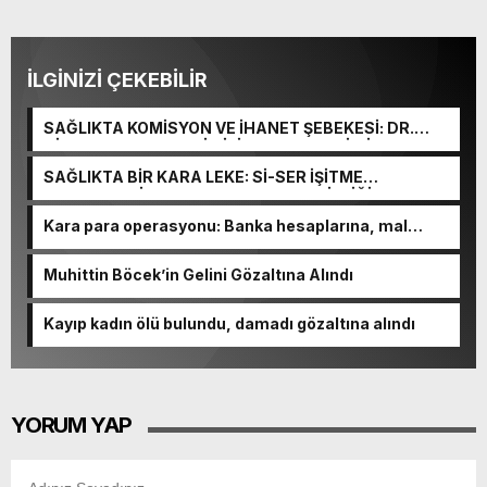
İLGİNİZİ ÇEKEBİLİR
SAĞLIKTA KOMİSYON VE İHANET ŞEBEKESİ: DR.
NİHAT URUÇ VE SEMİH İŞİTME MERKEZİ’NİN SGK
VURGUNU!
SAĞLIKTA BİR KARA LEKE: Sİ-SER İŞİTME
MERKEZLERİ VE MODERN UMUT TACİRLİĞİ
Kara para operasyonu: Banka hesaplarına, mal
varlıklarına el konuldu
Muhittin Böcek’in Gelini Gözaltına Alındı
Kayıp kadın ölü bulundu, damadı gözaltına alındı
YORUM YAP