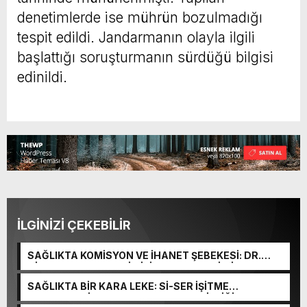
denetimlerde ise mührün bozulmadığı
tespit edildi. Jandarmanın olayla ilgili
başlattığı soruşturmanın sürdüğü bilgisi
edinildi.
İLGİNİZİ ÇEKEBİLİR
SAĞLIKTA KOMİSYON VE İHANET ŞEBEKESİ: DR.
NİHAT URUÇ VE SEMİH İŞİTME MERKEZİ’NİN SGK
VURGUNU!
SAĞLIKTA BİR KARA LEKE: Sİ-SER İŞİTME
MERKEZLERİ VE MODERN UMUT TACİRLİĞİ