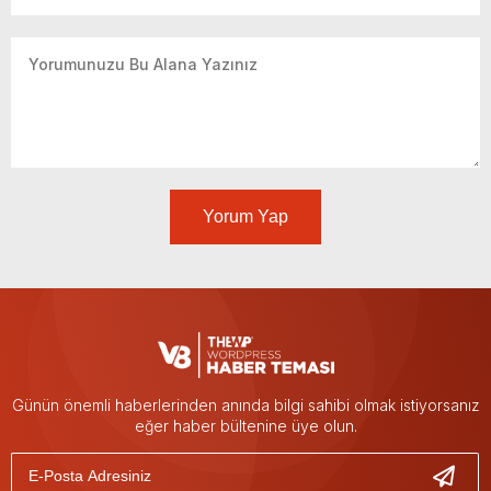
Yorum Yap
Günün önemli haberlerinden anında bilgi sahibi olmak istiyorsanız
eğer haber bültenine üye olun.