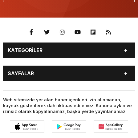
KATEGORİLER
BURÇLAR
CANLI BORSA
SAYFALAR
CANLI SONUÇLAR
CANLI TV
COVID-19
FİKSTÜR
BURÇLAR
CANLI BORSA
FİRMA EKLE
FİRMA REHBERİ
CANLI SONUÇLAR
CANLI TV
Web sitemizde yer alan haber içerikleri izin alınmadan,
GAZETE OKU
GAZETELER
kaynak gösterilerek dahi iktibas edilemez. Kanuna aykırı ve
COVID-19
FİKSTÜR
HABER GÖNDER
HAVA DURUMU
izinsiz olarak kopyalanamaz, başka yerde yayınlanamaz.
FİRMA EKLE
FİRMA REHBERİ
HİSSELER
NAMAZ VAKİTLERİ
GAZETE OKU
GAZETELER
NÖBETÇİ ECZANELER
PARİTELER
HABER GÖNDER
HAVA DURUMU
POPÜLER GALERİLER
PUAN DURUMU