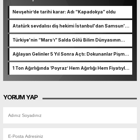
Nevşehir’de tarihi karar: Adı “Kapadokya” oldu
Atatürk sevdalısı diş hekimi İstanbul'dan Samsun'a
koşuyor
Türkiye'nin “Mars’ı” Salda Gölü Bilim Dünyasının
Radarında
Ağlayan Gelinler 5 Yıl Sonra Açtı: Dokunanlar Pişman
Oluyor
1 Ton Ağırlığında ‘Poyraz’ Hem Ağırlığı Hem Fiyatıyla
Ağızları Açık Bırakıyor
YORUM YAP