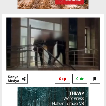
Sosyal
0
0
Medya