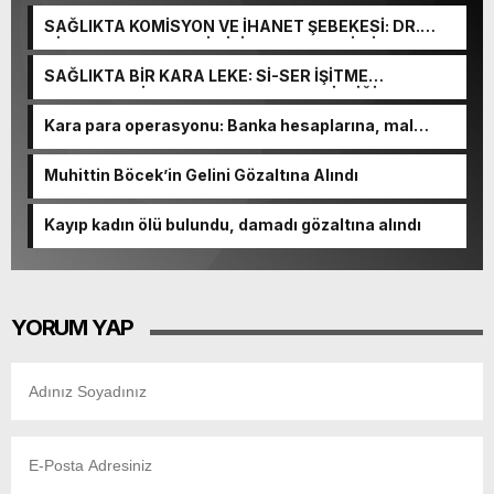
SAĞLIKTA KOMİSYON VE İHANET ŞEBEKESİ: DR.
NİHAT URUÇ VE SEMİH İŞİTME MERKEZİ’NİN SGK
VURGUNU!
SAĞLIKTA BİR KARA LEKE: Sİ-SER İŞİTME
MERKEZLERİ VE MODERN UMUT TACİRLİĞİ
Kara para operasyonu: Banka hesaplarına, mal
varlıklarına el konuldu
Muhittin Böcek’in Gelini Gözaltına Alındı
Kayıp kadın ölü bulundu, damadı gözaltına alındı
YORUM YAP