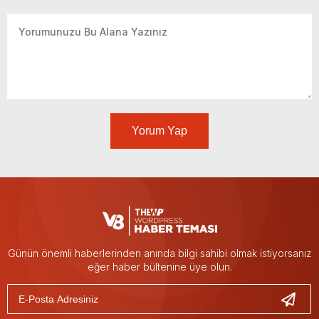
Yorum Yap
Günün önemli haberlerinden anında bilgi sahibi olmak istiyorsanız
eğer haber bültenine üye olun.