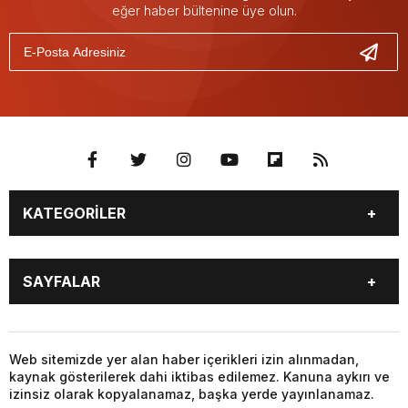
eğer haber bültenine üye olun.
KATEGORİLER
BURÇLAR
CANLI BORSA
SAYFALAR
CANLI SONUÇLAR
CANLI TV
COVID-19
FİKSTÜR
BURÇLAR
CANLI BORSA
FİRMA EKLE
FİRMA REHBERİ
CANLI SONUÇLAR
CANLI TV
Web sitemizde yer alan haber içerikleri izin alınmadan,
GAZETE OKU
GAZETELER
kaynak gösterilerek dahi iktibas edilemez. Kanuna aykırı ve
COVID-19
FİKSTÜR
HABER GÖNDER
HAVA DURUMU
izinsiz olarak kopyalanamaz, başka yerde yayınlanamaz.
FİRMA EKLE
FİRMA REHBERİ