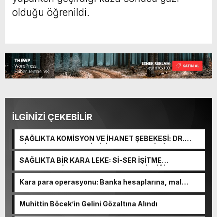
olduğu öğrenildi.
İLGİNİZİ ÇEKEBİLİR
SAĞLIKTA KOMİSYON VE İHANET ŞEBEKESİ: DR.
NİHAT URUÇ VE SEMİH İŞİTME MERKEZİ’NİN SGK
VURGUNU!
SAĞLIKTA BİR KARA LEKE: Sİ-SER İŞİTME
MERKEZLERİ VE MODERN UMUT TACİRLİĞİ
Kara para operasyonu: Banka hesaplarına, mal
varlıklarına el konuldu
Muhittin Böcek’in Gelini Gözaltına Alındı