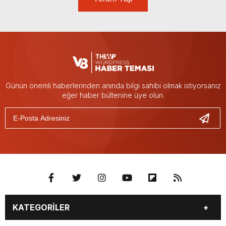
Günün önemli haberlerinden anında bilgi sahibi olmak istiyorsanız
eğer haber bültenine üye olun.
KATEGORİLER