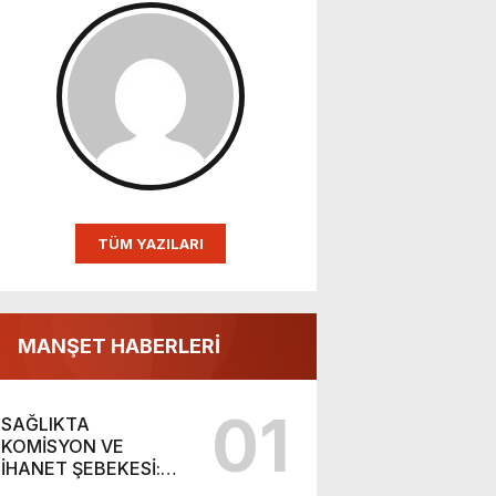
TÜM YAZILARI
MANŞET HABERLERİ
01
SAĞLIKTA
KOMİSYON VE
İHANET ŞEBEKESİ:
DR. NİHAT URUÇ VE