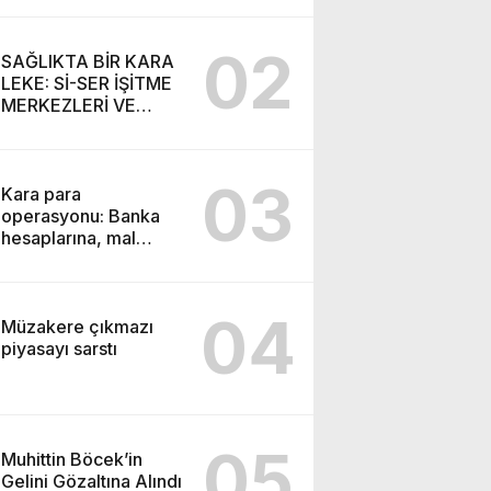
SEMİH İŞİTME
MERKEZİ’NİN SGK
02
VURGUNU!
SAĞLIKTA BİR KARA
LEKE: Sİ-SER İŞİTME
MERKEZLERİ VE
MODERN UMUT
TACİRLİĞİ
03
Kara para
operasyonu: Banka
hesaplarına, mal
varlıklarına el konuldu
04
Müzakere çıkmazı
piyasayı sarstı
05
Muhittin Böcek’in
Gelini Gözaltına Alındı