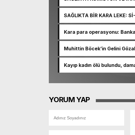
İŞİTME MERKEZİ’NİN SGK V
SAĞLIKTA BİR KARA LEKE: S
TACİRLİĞİ
Kara para operasyonu: Banka h
Muhittin Böcek’in Gelini Gözal
Kayıp kadın ölü bulundu, dama
YORUM YAP