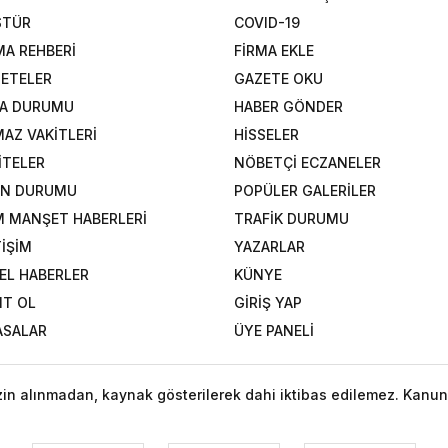
STÜR
COVID-19
MA REHBERİ
FİRMA EKLE
ETELER
GAZETE OKU
A DURUMU
HABER GÖNDER
AZ VAKİTLERİ
HİSSELER
İTELER
NÖBETÇİ ECZANELER
AN DURUMU
POPÜLER GALERİLER
 MANŞET HABERLERİ
TRAFİK DURUMU
TİŞİM
YAZARLAR
EL HABERLER
KÜNYE
IT OL
GİRİŞ YAP
ASALAR
ÜYE PANELİ
izin alınmadan, kaynak gösterilerek dahi iktibas edilemez. Kanun