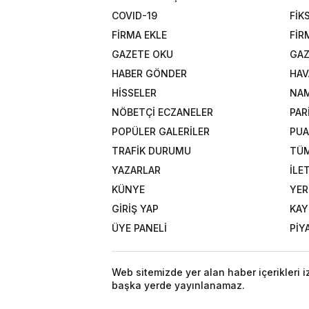
COVID-19
FİK
FİRMA EKLE
FİR
GAZETE OKU
GAZ
HABER GÖNDER
HAV
HİSSELER
NAM
NÖBETÇİ ECZANELER
PAR
POPÜLER GALERİLER
PU
TRAFİK DURUMU
TÜM
YAZARLAR
İLE
KÜNYE
YER
GİRİŞ YAP
KAY
ÜYE PANELİ
PİY
Web sitemizde yer alan haber içerikleri 
başka yerde yayınlanamaz.