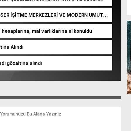
URGUNU!
İ-SER İŞİTME MERKEZLERİ VE MODERN UMUT
esaplarına, mal varlıklarına el konuldu
tına Alındı
dı gözaltına alındı