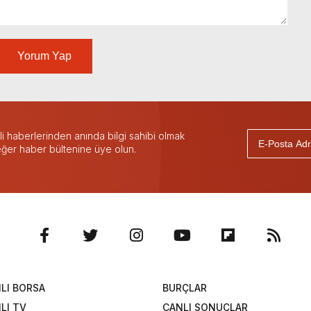
Yorum Yap
 haberlerinden anında bilgi sahibi olmak
 eğer haber bültenine üye olun.
LI BORSA
BURÇLAR
LI TV
CANLI SONUÇLAR